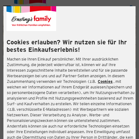
Menü
ießen
ießen
Cookies erlauben? Wir nutzen sie für Ihr
bestes Einkaufserlebnis!
Machen sie Ihren Einkauf persönlicher. Mit Ihrer ausdrücklichen
Zustimmung, die jederzeit widerrufbar ist, können wir auf Ihre
Interessen zugeschnittene Inhalte bereitstellen und für sie passende
en
Werbeanzeigen bei uns und auf Partner-Seiten anzeigen. In diesem
Zusammenhang verwenden wir Technologien (z.B.
Cookies
, mit
ERNSTING'S FAMILY FILIALE
welchen wir Informationen auf Ihrem Endgerät auslesen/speichern und
Bahnhofstraße 11 (TOP 5)
so personenbezogene Daten verarbeiten), um Ihr Nutzungsverhalten zu
3370 Ybbs an der Donau
analysieren und Profile mit Nutzungsgewohnheiten basierend auf Ihrem
Surf- und Kaufverhalten zu erstellen. Wir teilen einzelne Informationen
(z.B. verschlüsselte E-Mailadressen) mit Werbepartnern wie sozialen
4,2
ießen
Bewertung:
Netzwerken. Dieser Verarbeitung zu Analyse-, Werbe- und
Personalisierungszwecken können sie untenstehend zustimmen.
STANDORT
SERVICES
SORTIMENT
AKTIONEN
Andernfalls können sie auch nur erforderliche Technologien einsetzen
oder Ihre Einstellungen individuell anpassen. Ihre Einwilligung umfasst
auch die Übermittlung von Daten zu Ihrer Person in Drittländer, die kein