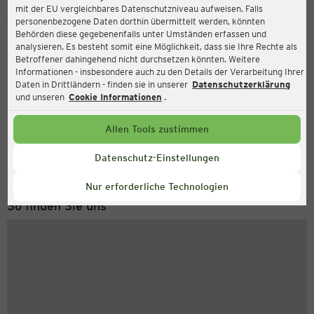
mit der EU vergleichbares Datenschutzniveau aufweisen. Falls
Ernsting's family
personenbezogene Daten dorthin übermittelt werden, könnten
Behörden diese gegebenenfalls unter Umständen erfassen und
Bahnhofstraße 11 (TOP 5), 3370 Ybbs an der Donau
analysieren. Es besteht somit eine Möglichkeit, dass sie Ihre Rechte als
Betroffener dahingehend nicht durchsetzen könnten. Weitere
Informationen - insbesondere auch zu den Details der Verarbeitung Ihrer
Daten in Drittländern - finden sie in unserer
Datenschutzerklärung
Geschlossen
Aktuell:
und unseren
Cookie Informationen
.
Allen Tools zustimmen
Service Hotline
+43 (0) 1 2675 502
Datenschutz-Einstellungen
Montag bis Freitag 8-18 Uhr
Nur erforderliche Technologien
So finden Sie uns