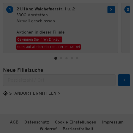
21.11 km: Waidhofnerstr. 1 u. 2
3300 Amstetten
Aktuell geschlossen
Aktionen in dieser Filiale
Gewinnen Sie Ihren Einkauf!
50% auf alle bereits reduzierten Artikel
Neue Filialsuche
Such
STANDORT ERMITTELN
AGB
Datenschutz
Cookie-Einstellungen
Impressum
Widerruf
Barrierefreiheit