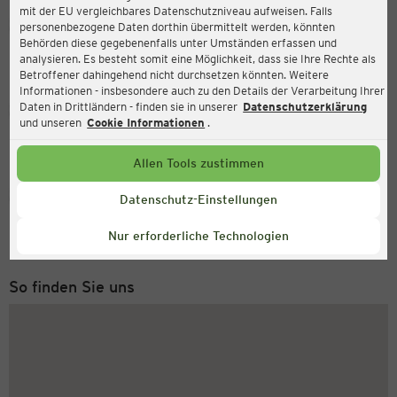
mit der EU vergleichbares Datenschutzniveau aufweisen. Falls
Ernsting's family
personenbezogene Daten dorthin übermittelt werden, könnten
Behörden diese gegebenenfalls unter Umständen erfassen und
Kaiserstraße 5, 42329 Wuppertal
analysieren. Es besteht somit eine Möglichkeit, dass sie Ihre Rechte als
Betroffener dahingehend nicht durchsetzen könnten. Weitere
Informationen - insbesondere auch zu den Details der Verarbeitung Ihrer
Daten in Drittländern - finden sie in unserer
Datenschutzerklärung
Geöffnet
Aktuell:
und unseren
Cookie Informationen
.
Öffnungszeiten heute:
09:00 - 19:00
Allen Tools zustimmen
Service Hotline
Datenschutz-Einstellungen
+43 (0) 1 2675 502
Nur erforderliche Technologien
Montag bis Freitag 8-18 Uhr
So finden Sie uns