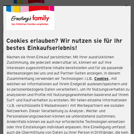
Menü
ießen
ießen
Cookies erlauben? Wir nutzen sie für Ihr
bestes Einkaufserlebnis!
Machen sie Ihren Einkauf persönlicher. Mit Ihrer ausdrücklichen
Zustimmung, die jederzeit widerrufbar ist, können wir auf Ihre
Interessen zugeschnittene Inhalte bereitstellen und für sie passende
en
Werbeanzeigen bei uns und auf Partner-Seiten anzeigen. In diesem
Zusammenhang verwenden wir Technologien (z.B.
Cookies
, mit
ERNSTING'S FAMILY FILIALE
welchen wir Informationen auf Ihrem Endgerät auslesen/speichern und
Kaiserstraße 5
so personenbezogene Daten verarbeiten), um Ihr Nutzungsverhalten zu
42329 Wuppertal
analysieren und Profile mit Nutzungsgewohnheiten basierend auf Ihrem
Surf- und Kaufverhalten zu erstellen. Wir teilen einzelne Informationen
(z.B. verschlüsselte E-Mailadressen) mit Werbepartnern wie sozialen
5,0
ießen
Bewertung:
Netzwerken. Dieser Verarbeitung zu Analyse-, Werbe- und
Personalisierungszwecken können sie untenstehend zustimmen.
STANDORT
SERVICES
SORTIMENT
AKTIONEN
Andernfalls können sie auch nur erforderliche Technologien einsetzen
oder Ihre Einstellungen individuell anpassen. Ihre Einwilligung umfasst
auch die Übermittlung von Daten zu Ihrer Person in Drittländer, die kein