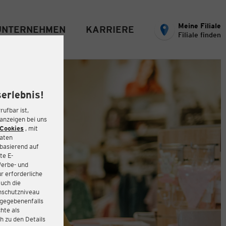
Meine Filiale
UNTERNEHMEN
KARRIERE
Filiale finden
erlebnis!
rufbar ist,
eanzeigen bei uns
Cookies
, mit
Daten
basierend auf
te E-
Werbe- und
r erforderliche
auch die
enschutzniveau
 gegebenenfalls
hte als
h zu den Details