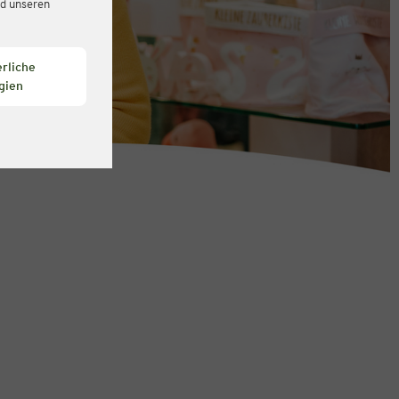
d unseren
rliche
gien