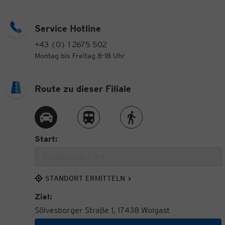
Service Hotline
+43 (0) 1 2675 502
Montag bis Freitag 8-18 Uhr
Route zu dieser Filiale
Route per Auto
Route per Zug
Route zu Fuß
Start:
STANDORT ERMITTELN
Ziel:
Sölvesborger Straße 1, 17438 Wolgast