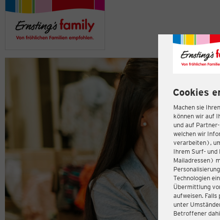
Cookies e
Machen sie Ihren
können wir auf I
und auf Partner
welchen wir Inf
verarbeiten), u
Ihrem Surf- und 
Mailadressen) m
Personalisierun
Technologien ein
Übermittlung von
aufweisen. Fall
unter Umständen 
Betroffener dahi