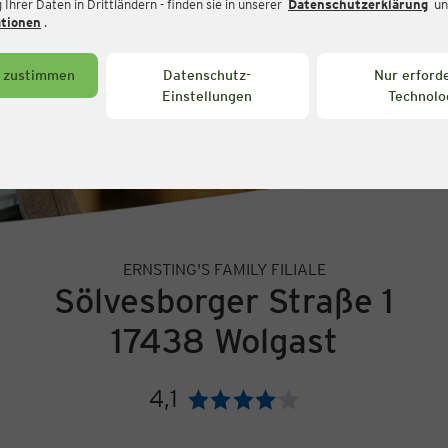
Ihrer Daten in Drittländern - finden sie in unserer
Datenschutzerklärung
un
ationen
.
s zustimmen
Datenschutz-
Nur erforde
Einstellungen
Technolo
ERNSTING'S FAMILY FILIALE
Sölvesborger Straße 1
17438 Wolgast
4,1
Bewertung: