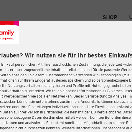
SHOP
rlauben? Wir nutzen sie für Ihr bestes Einkaufs
 Einkauf persönlicher. Mit Ihrer ausdrücklichen Zustimmung, die jederzeit wider
hre Interessen zugeschnittene Inhalte bereitstellen und für sie passende Werb
-Seiten anzeigen. In diesem Zusammenhang verwenden wir Technologien (z.B.
ormationen auf Ihrem Endgerät auslesen/speichern und so personenbezogene 
m Ihr Nutzungsverhalten zu analysieren und Profile mit Nutzungsgewohnheiten 
Kaufverhalten zu erstellen. Wir teilen einzelne Informationen (z.B. verschlüssel
it Werbepartnern wie sozialen Netzwerken. Dieser Verarbeitung zu Analyse-, 
gszwecken können sie untenstehend zustimmen. Andernfalls können sie auch nu
setzen oder Ihre Einstellungen individuell anpassen. Ihre Einwilligung umfasst 
 Daten zu Ihrer Person in Drittländer, die kein mit der EU vergleichbares Dat
s personenbezogene Daten dorthin übermittelt werden, könnten Behörden diese
erfassen und analysieren. Es besteht somit eine Möglichkeit, dass sie Ihre Rec
ngehend nicht durchsetzen könnten. Weitere Informationen - insbesondere auc