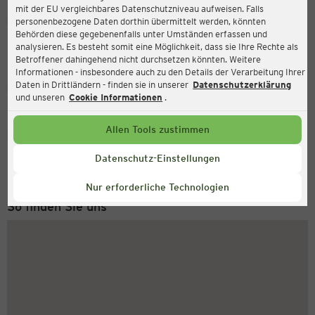
mit der EU vergleichbares Datenschutzniveau aufweisen. Falls
Ernsting's family
personenbezogene Daten dorthin übermittelt werden, könnten
Behörden diese gegebenenfalls unter Umständen erfassen und
Lange Straße 6, 29378 Wittingen
analysieren. Es besteht somit eine Möglichkeit, dass sie Ihre Rechte als
Betroffener dahingehend nicht durchsetzen könnten. Weitere
Informationen - insbesondere auch zu den Details der Verarbeitung Ihrer
Daten in Drittländern - finden sie in unserer
Datenschutzerklärung
Geschlossen
Aktuell:
und unseren
Cookie Informationen
.
Allen Tools zustimmen
Service Hotline
+43 (0) 1 2675 502
Datenschutz-Einstellungen
Montag bis Freitag 8-18 Uhr
Nur erforderliche Technologien
So finden Sie uns