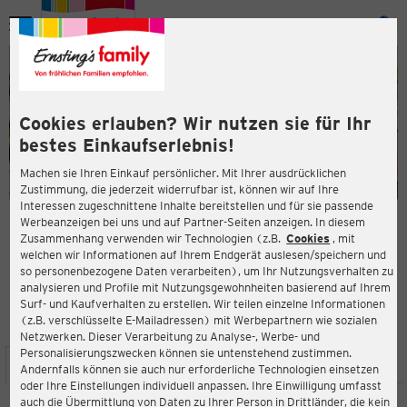
Menü
ießen
ießen
Cookies erlauben? Wir nutzen sie für Ihr
bestes Einkaufserlebnis!
Machen sie Ihren Einkauf persönlicher. Mit Ihrer ausdrücklichen
Zustimmung, die jederzeit widerrufbar ist, können wir auf Ihre
Interessen zugeschnittene Inhalte bereitstellen und für sie passende
en
Werbeanzeigen bei uns und auf Partner-Seiten anzeigen. In diesem
Zusammenhang verwenden wir Technologien (z.B.
Cookies
, mit
ERNSTING'S FAMILY FILIALE
welchen wir Informationen auf Ihrem Endgerät auslesen/speichern und
Lange Straße 6
so personenbezogene Daten verarbeiten), um Ihr Nutzungsverhalten zu
29378 Wittingen
analysieren und Profile mit Nutzungsgewohnheiten basierend auf Ihrem
Surf- und Kaufverhalten zu erstellen. Wir teilen einzelne Informationen
(z.B. verschlüsselte E-Mailadressen) mit Werbepartnern wie sozialen
4,4
ießen
Bewertung:
Netzwerken. Dieser Verarbeitung zu Analyse-, Werbe- und
Personalisierungszwecken können sie untenstehend zustimmen.
STANDORT
SERVICES
SORTIMENT
AKTIONEN
Andernfalls können sie auch nur erforderliche Technologien einsetzen
oder Ihre Einstellungen individuell anpassen. Ihre Einwilligung umfasst
auch die Übermittlung von Daten zu Ihrer Person in Drittländer, die kein