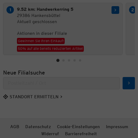
9.52 km: Handwerkerring 5
29386 Hankensbüttel
Aktuell geschlossen
Aktionen in dieser Filiale
Gewinnen Sie Ihren Einkauf!
50% auf alle bereits reduzierten Artikel
Neue Filialsuche
Such
STANDORT ERMITTELN
AGB
Datenschutz
Cookie-Einstellungen
Impressum
Widerruf
Barrierefreiheit