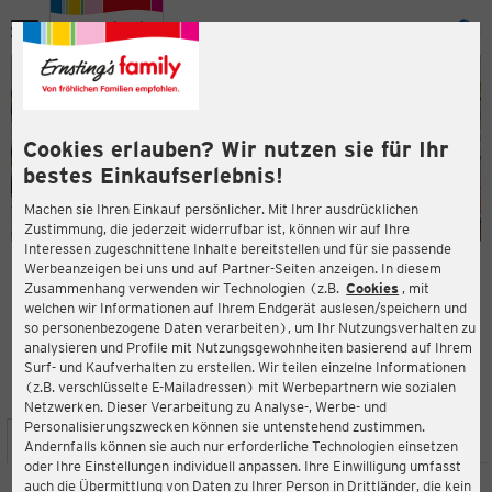
Menü
ießen
ießen
Cookies erlauben? Wir nutzen sie für Ihr
bestes Einkaufserlebnis!
Machen sie Ihren Einkauf persönlicher. Mit Ihrer ausdrücklichen
Zustimmung, die jederzeit widerrufbar ist, können wir auf Ihre
Interessen zugeschnittene Inhalte bereitstellen und für sie passende
en
Werbeanzeigen bei uns und auf Partner-Seiten anzeigen. In diesem
Zusammenhang verwenden wir Technologien (z.B.
Cookies
, mit
ERNSTING'S FAMILY FILIALE
welchen wir Informationen auf Ihrem Endgerät auslesen/speichern und
Bahnhofstraße 10
so personenbezogene Daten verarbeiten), um Ihr Nutzungsverhalten zu
26382 Wilhelmshaven
analysieren und Profile mit Nutzungsgewohnheiten basierend auf Ihrem
Surf- und Kaufverhalten zu erstellen. Wir teilen einzelne Informationen
(z.B. verschlüsselte E-Mailadressen) mit Werbepartnern wie sozialen
3,8
ießen
Bewertung:
Netzwerken. Dieser Verarbeitung zu Analyse-, Werbe- und
Personalisierungszwecken können sie untenstehend zustimmen.
STANDORT
SERVICES
SORTIMENT
AKTIONEN
Andernfalls können sie auch nur erforderliche Technologien einsetzen
oder Ihre Einstellungen individuell anpassen. Ihre Einwilligung umfasst
auch die Übermittlung von Daten zu Ihrer Person in Drittländer, die kein