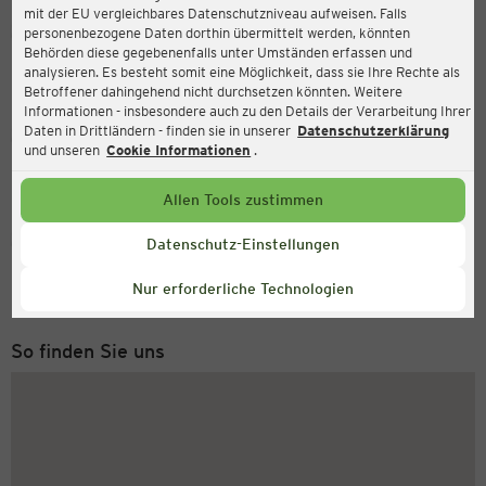
mit der EU vergleichbares Datenschutzniveau aufweisen. Falls
Ernsting's family
personenbezogene Daten dorthin übermittelt werden, könnten
Behörden diese gegebenenfalls unter Umständen erfassen und
Bahnhofstraße 10, 26382 Wilhelmshaven
analysieren. Es besteht somit eine Möglichkeit, dass sie Ihre Rechte als
Betroffener dahingehend nicht durchsetzen könnten. Weitere
Informationen - insbesondere auch zu den Details der Verarbeitung Ihrer
Daten in Drittländern - finden sie in unserer
Datenschutzerklärung
Geöffnet
Aktuell:
und unseren
Cookie Informationen
.
Öffnungszeiten heute:
09:00 - 19:00
Allen Tools zustimmen
Service Hotline
Datenschutz-Einstellungen
+43 (0) 1 2675 502
Nur erforderliche Technologien
Montag bis Freitag 8-18 Uhr
So finden Sie uns