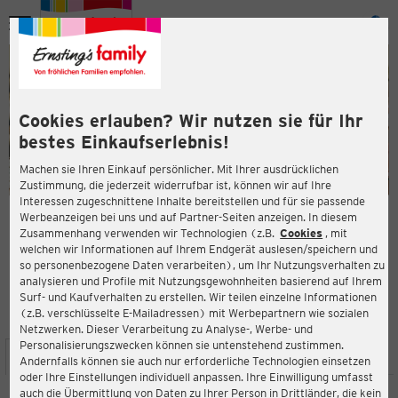
Menü
ießen
ießen
Cookies erlauben? Wir nutzen sie für Ihr
bestes Einkaufserlebnis!
Machen sie Ihren Einkauf persönlicher. Mit Ihrer ausdrücklichen
Zustimmung, die jederzeit widerrufbar ist, können wir auf Ihre
Interessen zugeschnittene Inhalte bereitstellen und für sie passende
en
Werbeanzeigen bei uns und auf Partner-Seiten anzeigen. In diesem
Zusammenhang verwenden wir Technologien (z.B.
Cookies
, mit
ERNSTING'S FAMILY FILIALE
welchen wir Informationen auf Ihrem Endgerät auslesen/speichern und
Hauptstraße 138
so personenbezogene Daten verarbeiten), um Ihr Nutzungsverhalten zu
26639 Wiesmoor
analysieren und Profile mit Nutzungsgewohnheiten basierend auf Ihrem
Surf- und Kaufverhalten zu erstellen. Wir teilen einzelne Informationen
(z.B. verschlüsselte E-Mailadressen) mit Werbepartnern wie sozialen
4,6
ießen
Bewertung:
Netzwerken. Dieser Verarbeitung zu Analyse-, Werbe- und
Personalisierungszwecken können sie untenstehend zustimmen.
STANDORT
SERVICES
SORTIMENT
AKTIONEN
Andernfalls können sie auch nur erforderliche Technologien einsetzen
oder Ihre Einstellungen individuell anpassen. Ihre Einwilligung umfasst
auch die Übermittlung von Daten zu Ihrer Person in Drittländer, die kein