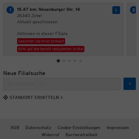
15.47 km: Neuenburger Str. 14
26340 Zetel
Aktuell geschlossen
Aktionen in dieser Filiale
Gewinnen Sie Ihren Einkauf!
50% auf alle bereits reduzierten Artikel
Neue Filialsuche
Such
STANDORT ERMITTELN
AGB
Datenschutz
Cookie-Einstellungen
Impressum
Widerruf
Barrierefreiheit