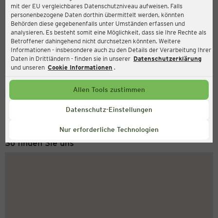
mit der EU vergleichbares Datenschutzniveau aufweisen. Falls
Ernsting's family
personenbezogene Daten dorthin übermittelt werden, könnten
Behörden diese gegebenenfalls unter Umständen erfassen und
Hauptstraße 138, 26639 Wiesmoor
analysieren. Es besteht somit eine Möglichkeit, dass sie Ihre Rechte als
Betroffener dahingehend nicht durchsetzen könnten. Weitere
Informationen - insbesondere auch zu den Details der Verarbeitung Ihrer
Daten in Drittländern - finden sie in unserer
Datenschutzerklärung
Geschlossen
Aktuell:
und unseren
Cookie Informationen
.
Allen Tools zustimmen
Service Hotline
+43 (0) 1 2675 502
Datenschutz-Einstellungen
Montag bis Freitag 8-18 Uhr
Nur erforderliche Technologien
So finden Sie uns