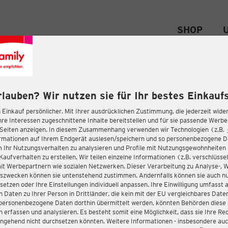
SHOP
rlauben? Wir nutzen sie für Ihr bestes Einkaufs
 Einkauf persönlicher. Mit Ihrer ausdrücklichen Zustimmung, die jederzeit wider
hre Interessen zugeschnittene Inhalte bereitstellen und für sie passende Werb
-Seiten anzeigen. In diesem Zusammenhang verwenden wir Technologien (z.B.
ormationen auf Ihrem Endgerät auslesen/speichern und so personenbezogene 
m Ihr Nutzungsverhalten zu analysieren und Profile mit Nutzungsgewohnheiten 
Kaufverhalten zu erstellen. Wir teilen einzelne Informationen (z.B. verschlüssel
it Werbepartnern wie sozialen Netzwerken. Dieser Verarbeitung zu Analyse-, 
gszwecken können sie untenstehend zustimmen. Andernfalls können sie auch nu
setzen oder Ihre Einstellungen individuell anpassen. Ihre Einwilligung umfasst 
 Daten zu Ihrer Person in Drittländer, die kein mit der EU vergleichbares Dat
s personenbezogene Daten dorthin übermittelt werden, könnten Behörden diese
erfassen und analysieren. Es besteht somit eine Möglichkeit, dass sie Ihre Rec
ngehend nicht durchsetzen könnten. Weitere Informationen - insbesondere auc