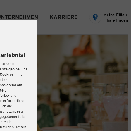
Meine Filiale
UNTERNEHMEN
KARRIERE
Filiale finden
erlebnis!
rufbar ist,
eanzeigen bei uns
Cookies
, mit
Daten
basierend auf
te E-
Werbe- und
r erforderliche
auch die
enschutzniveau
 gegebenenfalls
hte als
h zu den Details