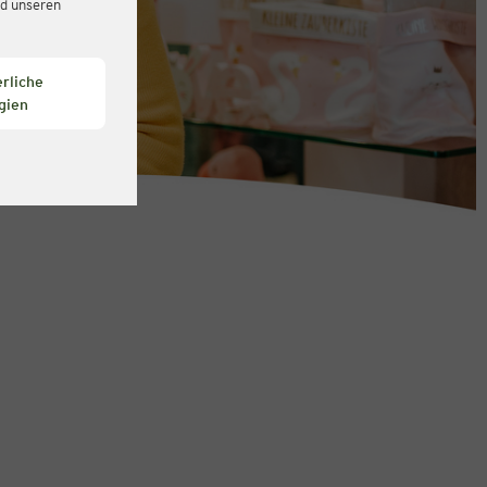
d unseren
rliche
gien