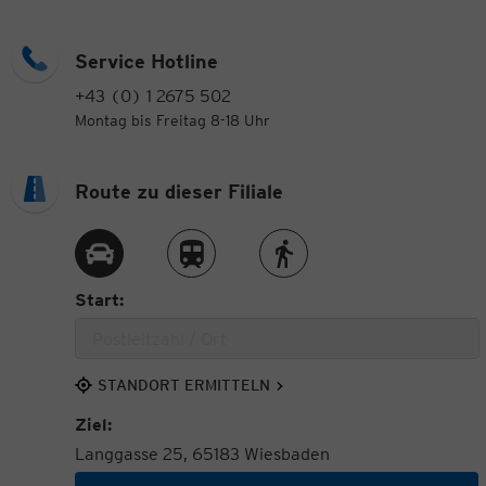
Service Hotline
+43 (0) 1 2675 502
Montag bis Freitag 8-18 Uhr
Route zu dieser Filiale
Route per Auto
Route per Zug
Route zu Fuß
Start:
STANDORT ERMITTELN
Ziel:
Langgasse 25, 65183 Wiesbaden