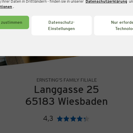
Ihrer Daten in Drittländern - finden sie in unserer
Datenschutzerklärung
un
ationen
.
s zustimmen
Datenschutz-
Nur erforde
Einstellungen
Technolo
ERNSTING'S FAMILY FILIALE
Langgasse 25
65183 Wiesbaden
4,3
Bewertung: