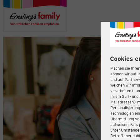
Cookies e
Machen sie Ihren
können wir auf I
und auf Partner
welchen wir Inf
verarbeiten), u
Ihrem Surf- und 
Mailadressen) m
Personalisierun
Technologien ein
Übermittlung von
aufweisen. Fall
unter Umständen 
Betroffener dahi