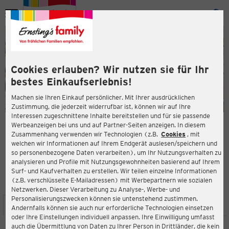
Menü
ießen
ießen
Cookies erlauben? Wir nutzen sie für Ihr
bestes Einkaufserlebnis!
Machen sie Ihren Einkauf persönlicher. Mit Ihrer ausdrücklichen
Zustimmung, die jederzeit widerrufbar ist, können wir auf Ihre
Interessen zugeschnittene Inhalte bereitstellen und für sie passende
en
Werbeanzeigen bei uns und auf Partner-Seiten anzeigen. In diesem
Zusammenhang verwenden wir Technologien (z.B.
Cookies
, mit
ERNSTING'S FAMILY FILIALE
welchen wir Informationen auf Ihrem Endgerät auslesen/speichern und
Wagramer Str. 195 (TOP 3)
so personenbezogene Daten verarbeiten), um Ihr Nutzungsverhalten zu
1210 Wien
analysieren und Profile mit Nutzungsgewohnheiten basierend auf Ihrem
Surf- und Kaufverhalten zu erstellen. Wir teilen einzelne Informationen
(z.B. verschlüsselte E-Mailadressen) mit Werbepartnern wie sozialen
4,4
ießen
Bewertung:
Netzwerken. Dieser Verarbeitung zu Analyse-, Werbe- und
Personalisierungszwecken können sie untenstehend zustimmen.
STANDORT
SERVICES
SORTIMENT
AKTIONEN
Andernfalls können sie auch nur erforderliche Technologien einsetzen
oder Ihre Einstellungen individuell anpassen. Ihre Einwilligung umfasst
auch die Übermittlung von Daten zu Ihrer Person in Drittländer, die kein