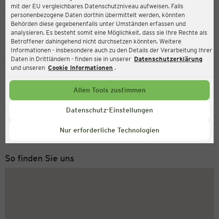
mit der EU vergleichbares Datenschutzniveau aufweisen. Falls
Ernsting's family
personenbezogene Daten dorthin übermittelt werden, könnten
Behörden diese gegebenenfalls unter Umständen erfassen und
Wagramer Str. 195 (TOP 3), 1210 Wien
analysieren. Es besteht somit eine Möglichkeit, dass sie Ihre Rechte als
Betroffener dahingehend nicht durchsetzen könnten. Weitere
Informationen - insbesondere auch zu den Details der Verarbeitung Ihrer
Daten in Drittländern - finden sie in unserer
Datenschutzerklärung
Geöffnet
Aktuell:
und unseren
Cookie Informationen
.
Öffnungszeiten heute:
09:00 - 19:00
Allen Tools zustimmen
Service Hotline
Datenschutz-Einstellungen
+43 (0) 1 2675 502
Nur erforderliche Technologien
Montag bis Freitag 8-18 Uhr
So finden Sie uns