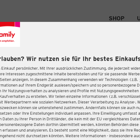
SHOP
rlauben? Wir nutzen sie für Ihr bestes Einkaufs
 Einkauf persönlicher. Mit Ihrer ausdrücklichen Zustimmung, die jederzeit wider
hre Interessen zugeschnittene Inhalte bereitstellen und für sie passende Werb
-Seiten anzeigen. In diesem Zusammenhang verwenden wir Technologien (z.B.
ormationen auf Ihrem Endgerät auslesen/speichern und so personenbezogene 
m Ihr Nutzungsverhalten zu analysieren und Profile mit Nutzungsgewohnheiten 
Kaufverhalten zu erstellen. Wir teilen einzelne Informationen (z.B. verschlüssel
it Werbepartnern wie sozialen Netzwerken. Dieser Verarbeitung zu Analyse-, 
gszwecken können sie untenstehend zustimmen. Andernfalls können sie auch nu
setzen oder Ihre Einstellungen individuell anpassen. Ihre Einwilligung umfasst 
 Daten zu Ihrer Person in Drittländer, die kein mit der EU vergleichbares Dat
s personenbezogene Daten dorthin übermittelt werden, könnten Behörden diese
erfassen und analysieren. Es besteht somit eine Möglichkeit, dass sie Ihre Rec
ngehend nicht durchsetzen könnten. Weitere Informationen - insbesondere auc