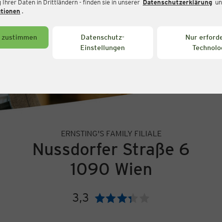
Ihrer Daten in Drittländern - finden sie in unserer
Datenschutzerklärung
un
ationen
.
s zustimmen
Datenschutz-
Nur erforde
Einstellungen
Technolo
ERNSTING'S FAMILY FILIALE
Nussdorfer Straße 6
1090 Wien
3,3
Bewertung: