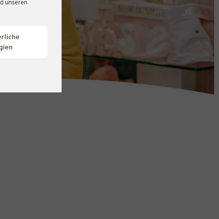
d unseren
rliche
gien