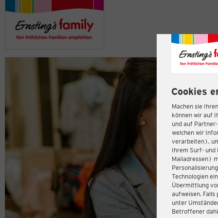
Cookies e
Machen sie Ihren
können wir auf I
und auf Partner
welchen wir Inf
verarbeiten), u
Ihrem Surf- und 
Mailadressen) m
Personalisierun
Technologien ein
Übermittlung von
aufweisen. Fall
unter Umständen 
Betroffener dahi