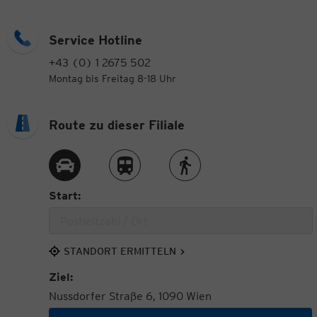
Service Hotline
+43 (0) 1 2675 502
Montag bis Freitag 8-18 Uhr
Route zu dieser Filiale
Route per Auto
Route per Zug
Route zu Fuß
Start:
STANDORT ERMITTELN
Ziel:
Nussdorfer Straße 6, 1090 Wien