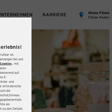
Meine Filiale
UNTERNEHMEN
KARRIERE
Filiale finden
erlebnis!
rufbar ist,
eanzeigen bei uns
Cookies
, mit
Daten
basierend auf
te E-
Werbe- und
r erforderliche
auch die
enschutzniveau
 gegebenenfalls
hte als
h zu den Details