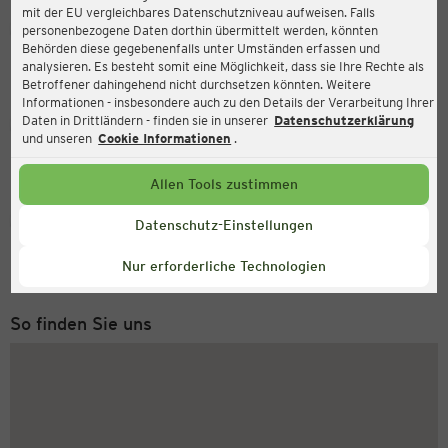
mit der EU vergleichbares Datenschutzniveau aufweisen. Falls
Ernsting's family
personenbezogene Daten dorthin übermittelt werden, könnten
Behörden diese gegebenenfalls unter Umständen erfassen und
Kürschnergasse 9 (TOP B16), 1210 Wien
analysieren. Es besteht somit eine Möglichkeit, dass sie Ihre Rechte als
Betroffener dahingehend nicht durchsetzen könnten. Weitere
Informationen - insbesondere auch zu den Details der Verarbeitung Ihrer
Daten in Drittländern - finden sie in unserer
Datenschutzerklärung
Geöffnet
Aktuell:
und unseren
Cookie Informationen
.
Öffnungszeiten heute:
09:00 - 19:00
Allen Tools zustimmen
Service Hotline
Datenschutz-Einstellungen
+43 (0) 1 2675 502
Nur erforderliche Technologien
Montag bis Freitag 8-18 Uhr
So finden Sie uns