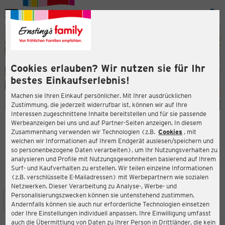
Menü
ießen
ießen
Cookies erlauben? Wir nutzen sie für Ihr
bestes Einkaufserlebnis!
Machen sie Ihren Einkauf persönlicher. Mit Ihrer ausdrücklichen
Zustimmung, die jederzeit widerrufbar ist, können wir auf Ihre
Interessen zugeschnittene Inhalte bereitstellen und für sie passende
en
Werbeanzeigen bei uns und auf Partner-Seiten anzeigen. In diesem
Zusammenhang verwenden wir Technologien (z.B.
Cookies
, mit
ERNSTING'S FAMILY FILIALE
welchen wir Informationen auf Ihrem Endgerät auslesen/speichern und
Kürschnergasse 9 (TOP B16)
so personenbezogene Daten verarbeiten), um Ihr Nutzungsverhalten zu
1210 Wien
analysieren und Profile mit Nutzungsgewohnheiten basierend auf Ihrem
Surf- und Kaufverhalten zu erstellen. Wir teilen einzelne Informationen
(z.B. verschlüsselte E-Mailadressen) mit Werbepartnern wie sozialen
4,4
ießen
Bewertung:
Netzwerken. Dieser Verarbeitung zu Analyse-, Werbe- und
Personalisierungszwecken können sie untenstehend zustimmen.
STANDORT
SERVICES
SORTIMENT
AKTIONEN
Andernfalls können sie auch nur erforderliche Technologien einsetzen
oder Ihre Einstellungen individuell anpassen. Ihre Einwilligung umfasst
auch die Übermittlung von Daten zu Ihrer Person in Drittländer, die kein