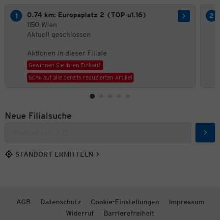
0.74 km: Europaplatz 2 (TOP u1.16)
1150 Wien
Aktuell geschlossen
Aktionen in dieser Filiale
Gewinnen Sie Ihren Einkauf!
50% auf alle bereits reduzierten Artikel
Neue Filialsuche
Such
STANDORT ERMITTELN
AGB
Datenschutz
Cookie-Einstellungen
Impressum
Widerruf
Barrierefreiheit