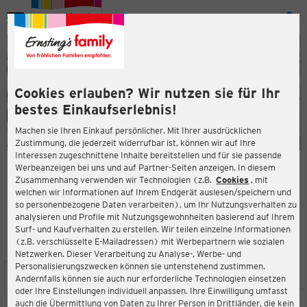
Menü
ießen
ießen
Cookies erlauben? Wir nutzen sie für Ihr
bestes Einkaufserlebnis!
Machen sie Ihren Einkauf persönlicher. Mit Ihrer ausdrücklichen
Zustimmung, die jederzeit widerrufbar ist, können wir auf Ihre
Interessen zugeschnittene Inhalte bereitstellen und für sie passende
en
Werbeanzeigen bei uns und auf Partner-Seiten anzeigen. In diesem
Zusammenhang verwenden wir Technologien (z.B.
Cookies
, mit
ERNSTING'S FAMILY FILIALE
welchen wir Informationen auf Ihrem Endgerät auslesen/speichern und
Gablenzgasse 5-13 (TOP OG 67)
so personenbezogene Daten verarbeiten), um Ihr Nutzungsverhalten zu
1150 Wien
analysieren und Profile mit Nutzungsgewohnheiten basierend auf Ihrem
Surf- und Kaufverhalten zu erstellen. Wir teilen einzelne Informationen
(z.B. verschlüsselte E-Mailadressen) mit Werbepartnern wie sozialen
3,4
ießen
Bewertung:
Netzwerken. Dieser Verarbeitung zu Analyse-, Werbe- und
Personalisierungszwecken können sie untenstehend zustimmen.
STANDORT
SERVICES
SORTIMENT
AKTIONEN
Andernfalls können sie auch nur erforderliche Technologien einsetzen
oder Ihre Einstellungen individuell anpassen. Ihre Einwilligung umfasst
auch die Übermittlung von Daten zu Ihrer Person in Drittländer, die kein