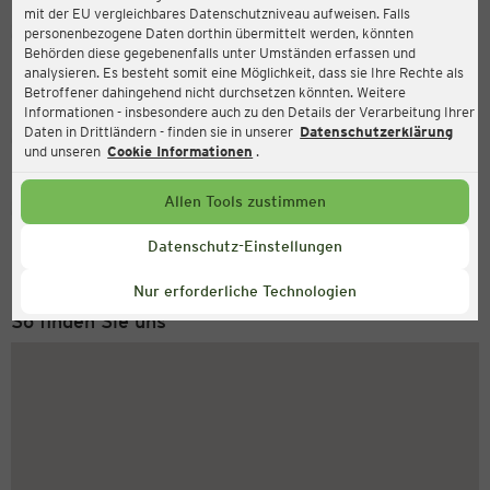
mit der EU vergleichbares Datenschutzniveau aufweisen. Falls
Ernsting's family
personenbezogene Daten dorthin übermittelt werden, könnten
Behörden diese gegebenenfalls unter Umständen erfassen und
Gablenzgasse 5-13 (TOP OG 67), 1150 Wien
analysieren. Es besteht somit eine Möglichkeit, dass sie Ihre Rechte als
Betroffener dahingehend nicht durchsetzen könnten. Weitere
Informationen - insbesondere auch zu den Details der Verarbeitung Ihrer
Daten in Drittländern - finden sie in unserer
Datenschutzerklärung
Geschlossen
Aktuell:
und unseren
Cookie Informationen
.
Allen Tools zustimmen
Service Hotline
+43 (0) 1 2675 502
Datenschutz-Einstellungen
Montag bis Freitag 8-18 Uhr
Nur erforderliche Technologien
So finden Sie uns