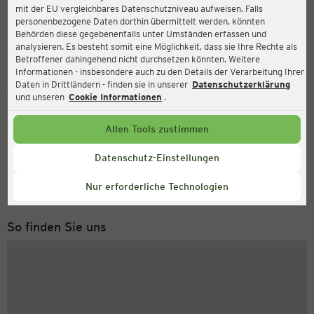
mit der EU vergleichbares Datenschutzniveau aufweisen. Falls
Ernsting's family
personenbezogene Daten dorthin übermittelt werden, könnten
Behörden diese gegebenenfalls unter Umständen erfassen und
Steinstr. 7, 59368 Werne
analysieren. Es besteht somit eine Möglichkeit, dass sie Ihre Rechte als
Betroffener dahingehend nicht durchsetzen könnten. Weitere
Informationen - insbesondere auch zu den Details der Verarbeitung Ihrer
Daten in Drittländern - finden sie in unserer
Datenschutzerklärung
Geöffnet
Aktuell:
und unseren
Cookie Informationen
.
Öffnungszeiten heute:
08:30 - 19:00
Allen Tools zustimmen
Service Hotline
Datenschutz-Einstellungen
+43 (0) 1 2675 502
Nur erforderliche Technologien
Montag bis Freitag 8-18 Uhr
So finden Sie uns