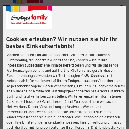
Menü
ießen
ießen
Cookies erlauben? Wir nutzen sie für Ihr
bestes Einkaufserlebnis!
Machen sie Ihren Einkauf persönlicher. Mit Ihrer ausdrücklichen
Zustimmung, die jederzeit widerrufbar ist, können wir auf Ihre
Interessen zugeschnittene Inhalte bereitstellen und für sie passende
en
Werbeanzeigen bei uns und auf Partner-Seiten anzeigen. In diesem
Zusammenhang verwenden wir Technologien (z.B.
Cookies
, mit
ERNSTING'S FAMILY FILIALE
welchen wir Informationen auf Ihrem Endgerät auslesen/speichern und
Steinstr. 7
so personenbezogene Daten verarbeiten), um Ihr Nutzungsverhalten zu
59368 Werne
analysieren und Profile mit Nutzungsgewohnheiten basierend auf Ihrem
Surf- und Kaufverhalten zu erstellen. Wir teilen einzelne Informationen
(z.B. verschlüsselte E-Mailadressen) mit Werbepartnern wie sozialen
4,7
ießen
Bewertung:
Netzwerken. Dieser Verarbeitung zu Analyse-, Werbe- und
Personalisierungszwecken können sie untenstehend zustimmen.
STANDORT
SERVICES
SORTIMENT
AKTIONEN
Andernfalls können sie auch nur erforderliche Technologien einsetzen
oder Ihre Einstellungen individuell anpassen. Ihre Einwilligung umfasst
auch die Übermittlung von Daten zu Ihrer Person in Drittländer, die kein