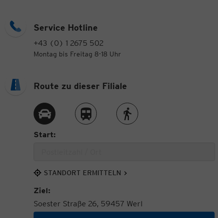
Service Hotline
+43 (0) 1 2675 502
Montag bis Freitag 8-18 Uhr
Route zu dieser Filiale
Route per Auto
Route per Zug
Route zu Fuß
Start:
STANDORT ERMITTELN
Ziel:
Soester Straße 26, 59457 Werl