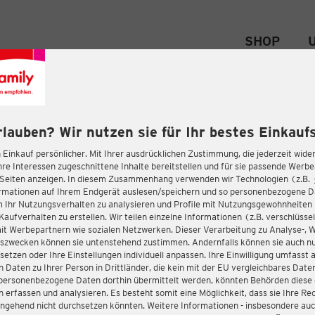
SHOP
rlauben? Wir nutzen sie für Ihr bestes Einkaufs
 Einkauf persönlicher. Mit Ihrer ausdrücklichen Zustimmung, die jederzeit wider
hre Interessen zugeschnittene Inhalte bereitstellen und für sie passende Werb
-Seiten anzeigen. In diesem Zusammenhang verwenden wir Technologien (z.B.
ormationen auf Ihrem Endgerät auslesen/speichern und so personenbezogene 
m Ihr Nutzungsverhalten zu analysieren und Profile mit Nutzungsgewohnheiten 
Kaufverhalten zu erstellen. Wir teilen einzelne Informationen (z.B. verschlüssel
it Werbepartnern wie sozialen Netzwerken. Dieser Verarbeitung zu Analyse-, 
gszwecken können sie untenstehend zustimmen. Andernfalls können sie auch nu
setzen oder Ihre Einstellungen individuell anpassen. Ihre Einwilligung umfasst 
 Daten zu Ihrer Person in Drittländer, die kein mit der EU vergleichbares Dat
s personenbezogene Daten dorthin übermittelt werden, könnten Behörden diese
erfassen und analysieren. Es besteht somit eine Möglichkeit, dass sie Ihre Rec
ngehend nicht durchsetzen könnten. Weitere Informationen - insbesondere auc