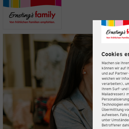
Cookies e
Machen sie Ihren
können wir auf I
und auf Partner
welchen wir Inf
verarbeiten), u
Ihrem Surf- und 
Mailadressen) m
Personalisierun
Technologien ein
Übermittlung von
aufweisen. Fall
unter Umständen 
Betroffener dahi