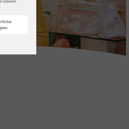
d unseren
rliche
gien