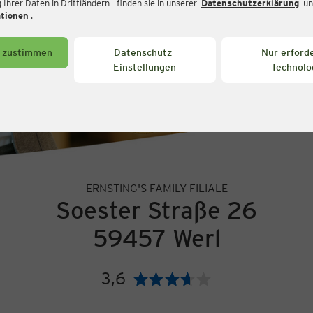
Ihrer Daten in Drittländern - finden sie in unserer
Datenschutzerklärung
un
ationen
.
s zustimmen
Datenschutz-
Nur erforde
Einstellungen
Technolo
ERNSTING'S FAMILY FILIALE
Soester Straße 26
59457 Werl
3,6
Bewertung: