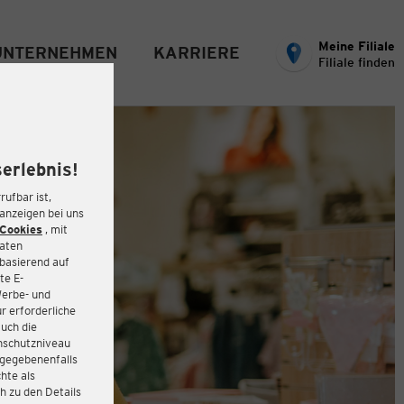
Meine Filiale
UNTERNEHMEN
KARRIERE
Filiale finden
erlebnis!
rufbar ist,
eanzeigen bei uns
Cookies
, mit
Daten
basierend auf
te E-
Werbe- und
r erforderliche
auch die
enschutzniveau
 gegebenenfalls
hte als
h zu den Details