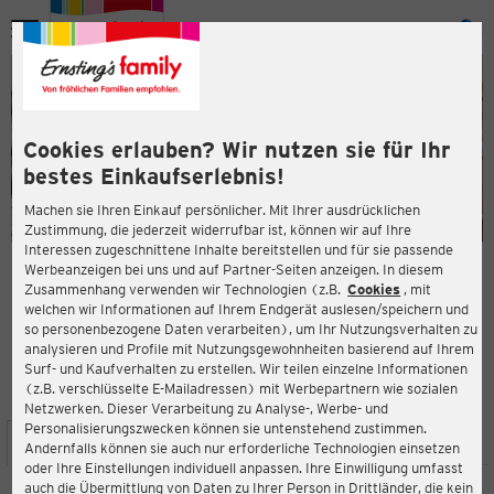
Menü
ießen
ießen
Cookies erlauben? Wir nutzen sie für Ihr
bestes Einkaufserlebnis!
Machen sie Ihren Einkauf persönlicher. Mit Ihrer ausdrücklichen
Zustimmung, die jederzeit widerrufbar ist, können wir auf Ihre
Interessen zugeschnittene Inhalte bereitstellen und für sie passende
en
Werbeanzeigen bei uns und auf Partner-Seiten anzeigen. In diesem
Zusammenhang verwenden wir Technologien (z.B.
Cookies
, mit
ERNSTING'S FAMILY FILIALE
welchen wir Informationen auf Ihrem Endgerät auslesen/speichern und
Stiftstr. 6-8
so personenbezogene Daten verarbeiten), um Ihr Nutzungsverhalten zu
08412 Werdau
analysieren und Profile mit Nutzungsgewohnheiten basierend auf Ihrem
Surf- und Kaufverhalten zu erstellen. Wir teilen einzelne Informationen
(z.B. verschlüsselte E-Mailadressen) mit Werbepartnern wie sozialen
4,0
ießen
Bewertung:
Netzwerken. Dieser Verarbeitung zu Analyse-, Werbe- und
Personalisierungszwecken können sie untenstehend zustimmen.
STANDORT
SERVICES
SORTIMENT
AKTIONEN
Andernfalls können sie auch nur erforderliche Technologien einsetzen
oder Ihre Einstellungen individuell anpassen. Ihre Einwilligung umfasst
auch die Übermittlung von Daten zu Ihrer Person in Drittländer, die kein