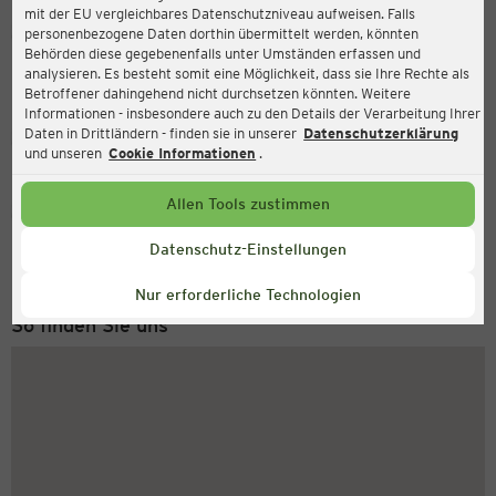
mit der EU vergleichbares Datenschutzniveau aufweisen. Falls
Ernsting's family
personenbezogene Daten dorthin übermittelt werden, könnten
Behörden diese gegebenenfalls unter Umständen erfassen und
Stiftstr. 6-8, 08412 Werdau
analysieren. Es besteht somit eine Möglichkeit, dass sie Ihre Rechte als
Betroffener dahingehend nicht durchsetzen könnten. Weitere
Informationen - insbesondere auch zu den Details der Verarbeitung Ihrer
Daten in Drittländern - finden sie in unserer
Datenschutzerklärung
Geschlossen
Aktuell:
und unseren
Cookie Informationen
.
Allen Tools zustimmen
Service Hotline
+43 (0) 1 2675 502
Datenschutz-Einstellungen
Montag bis Freitag 8-18 Uhr
Nur erforderliche Technologien
So finden Sie uns