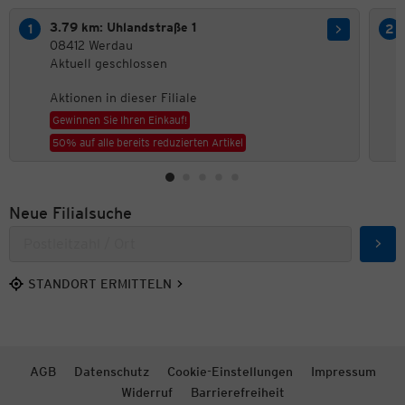
3.79 km: Uhlandstraße 1
08412 Werdau
Aktuell geschlossen
Aktionen in dieser Filiale
Gewinnen Sie Ihren Einkauf!
50% auf alle bereits reduzierten Artikel
Neue Filialsuche
Such
STANDORT ERMITTELN
AGB
Datenschutz
Cookie-Einstellungen
Impressum
Widerruf
Barrierefreiheit