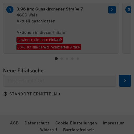
3.96 km: Gunskirchener Straße 7
4600 Wels
Aktuell geschlossen
Aktionen in dieser Filiale
Gewinnen Sie Ihren Einkauf!
50% auf alle bereits reduzierten Artikel
Neue Filialsuche
Such
STANDORT ERMITTELN
AGB
Datenschutz
Cookie-Einstellungen
Impressum
Widerruf
Barrierefreiheit