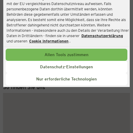
mit der EU vergleichbares Datenschutzniveau aufweisen. Falls
Ernsting's family
personenbezogene Daten dorthin übermittelt werden, könnten
Behörden diese gegebenenfalls unter Umständen erfassen und
Bäckergasse 10, 4600 Wels
analysieren. Es besteht somit eine Möglichkeit, dass sie Ihre Rechte als
Betroffener dahingehend nicht durchsetzen könnten. Weitere
Informationen - insbesondere auch zu den Details der Verarbeitung Ihrer
Daten in Drittländern - finden sie in unserer
Datenschutzerklärung
Geschlossen
Aktuell:
und unseren
Cookie Informationen
.
Allen Tools zustimmen
Service Hotline
+43 (0) 1 2675 502
Datenschutz-Einstellungen
Montag bis Freitag 8-18 Uhr
Nur erforderliche Technologien
So finden Sie uns