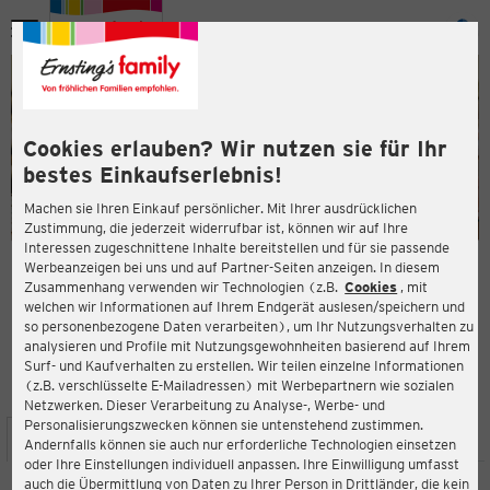
Menü
ießen
ießen
Cookies erlauben? Wir nutzen sie für Ihr
bestes Einkaufserlebnis!
Machen sie Ihren Einkauf persönlicher. Mit Ihrer ausdrücklichen
Zustimmung, die jederzeit widerrufbar ist, können wir auf Ihre
Interessen zugeschnittene Inhalte bereitstellen und für sie passende
en
Werbeanzeigen bei uns und auf Partner-Seiten anzeigen. In diesem
Zusammenhang verwenden wir Technologien (z.B.
Cookies
, mit
ERNSTING'S FAMILY FILIALE
welchen wir Informationen auf Ihrem Endgerät auslesen/speichern und
Bäckergasse 10
so personenbezogene Daten verarbeiten), um Ihr Nutzungsverhalten zu
4600 Wels
analysieren und Profile mit Nutzungsgewohnheiten basierend auf Ihrem
Surf- und Kaufverhalten zu erstellen. Wir teilen einzelne Informationen
(z.B. verschlüsselte E-Mailadressen) mit Werbepartnern wie sozialen
4,5
ießen
Bewertung:
Netzwerken. Dieser Verarbeitung zu Analyse-, Werbe- und
Personalisierungszwecken können sie untenstehend zustimmen.
STANDORT
SERVICES
SORTIMENT
AKTIONEN
Andernfalls können sie auch nur erforderliche Technologien einsetzen
oder Ihre Einstellungen individuell anpassen. Ihre Einwilligung umfasst
auch die Übermittlung von Daten zu Ihrer Person in Drittländer, die kein