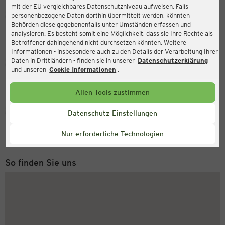
mit der EU vergleichbares Datenschutzniveau aufweisen. Falls
Ernsting's family
personenbezogene Daten dorthin übermittelt werden, könnten
Behörden diese gegebenenfalls unter Umständen erfassen und
Brabanter Straße 48-50, 41849 Wassenberg-Myhl
analysieren. Es besteht somit eine Möglichkeit, dass sie Ihre Rechte als
Betroffener dahingehend nicht durchsetzen könnten. Weitere
Informationen - insbesondere auch zu den Details der Verarbeitung Ihrer
Daten in Drittländern - finden sie in unserer
Datenschutzerklärung
Geöffnet
Aktuell:
und unseren
Cookie Informationen
.
Öffnungszeiten heute:
09:00 - 19:00
Allen Tools zustimmen
Service Hotline
Datenschutz-Einstellungen
+43 (0) 1 2675 502
Nur erforderliche Technologien
Montag bis Freitag 8-18 Uhr
So finden Sie uns