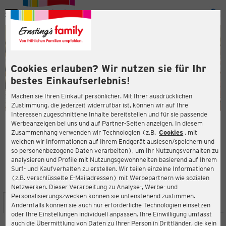
Menü
ießen
ießen
Cookies erlauben? Wir nutzen sie für Ihr
bestes Einkaufserlebnis!
Machen sie Ihren Einkauf persönlicher. Mit Ihrer ausdrücklichen
Zustimmung, die jederzeit widerrufbar ist, können wir auf Ihre
Interessen zugeschnittene Inhalte bereitstellen und für sie passende
en
Werbeanzeigen bei uns und auf Partner-Seiten anzeigen. In diesem
Zusammenhang verwenden wir Technologien (z.B.
Cookies
, mit
ERNSTING'S FAMILY FILIALE
welchen wir Informationen auf Ihrem Endgerät auslesen/speichern und
Brabanter Straße 48-50
so personenbezogene Daten verarbeiten), um Ihr Nutzungsverhalten zu
41849 Wassenberg-Myhl
analysieren und Profile mit Nutzungsgewohnheiten basierend auf Ihrem
Surf- und Kaufverhalten zu erstellen. Wir teilen einzelne Informationen
(z.B. verschlüsselte E-Mailadressen) mit Werbepartnern wie sozialen
3,6
ießen
Bewertung:
Netzwerken. Dieser Verarbeitung zu Analyse-, Werbe- und
Personalisierungszwecken können sie untenstehend zustimmen.
STANDORT
SERVICES
SORTIMENT
AKTIONEN
Andernfalls können sie auch nur erforderliche Technologien einsetzen
oder Ihre Einstellungen individuell anpassen. Ihre Einwilligung umfasst
auch die Übermittlung von Daten zu Ihrer Person in Drittländer, die kein