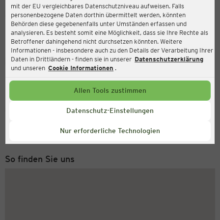
mit der EU vergleichbares Datenschutzniveau aufweisen. Falls
Ernsting's family
personenbezogene Daten dorthin übermittelt werden, könnten
Behörden diese gegebenenfalls unter Umständen erfassen und
Max Planck-Str. 9, 4840 Vöcklabruck
analysieren. Es besteht somit eine Möglichkeit, dass sie Ihre Rechte als
Betroffener dahingehend nicht durchsetzen könnten. Weitere
Informationen - insbesondere auch zu den Details der Verarbeitung Ihrer
Daten in Drittländern - finden sie in unserer
Datenschutzerklärung
Geöffnet
Aktuell:
und unseren
Cookie Informationen
.
Öffnungszeiten heute:
08:30 - 18:30
Allen Tools zustimmen
Service Hotline
Datenschutz-Einstellungen
+43 (0) 1 2675 502
Nur erforderliche Technologien
Montag bis Freitag 8-18 Uhr
So finden Sie uns