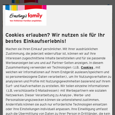
Menü
ießen
ießen
Cookies erlauben? Wir nutzen sie für Ihr
bestes Einkaufserlebnis!
Machen sie Ihren Einkauf persönlicher. Mit Ihrer ausdrücklichen
Zustimmung, die jederzeit widerrufbar ist, können wir auf Ihre
Interessen zugeschnittene Inhalte bereitstellen und für sie passende
en
Werbeanzeigen bei uns und auf Partner-Seiten anzeigen. In diesem
Zusammenhang verwenden wir Technologien (z.B.
Cookies
, mit
ERNSTING'S FAMILY FILIALE
welchen wir Informationen auf Ihrem Endgerät auslesen/speichern und
Max Planck-Str. 9
so personenbezogene Daten verarbeiten), um Ihr Nutzungsverhalten zu
4840 Vöcklabruck
analysieren und Profile mit Nutzungsgewohnheiten basierend auf Ihrem
Surf- und Kaufverhalten zu erstellen. Wir teilen einzelne Informationen
(z.B. verschlüsselte E-Mailadressen) mit Werbepartnern wie sozialen
4,1
ießen
Bewertung:
Netzwerken. Dieser Verarbeitung zu Analyse-, Werbe- und
Personalisierungszwecken können sie untenstehend zustimmen.
STANDORT
SERVICES
SORTIMENT
AKTIONEN
Andernfalls können sie auch nur erforderliche Technologien einsetzen
oder Ihre Einstellungen individuell anpassen. Ihre Einwilligung umfasst
auch die Übermittlung von Daten zu Ihrer Person in Drittländer, die kein