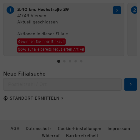
3.40 km: Hochstraße 39
41749 Viersen
Aktuell geschlossen
Aktionen in dieser Filiale
Gewinnen Sie Ihren Einkauf!
50% auf alle bereits reduzierten Artikel
Neue Filialsuche
Such
STANDORT ERMITTELN
AGB
Datenschutz
Cookie-Einstellungen
Impressum
Widerruf
Barrierefreiheit