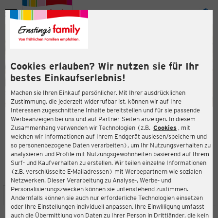
Menü
ießen
ießen
Cookies erlauben? Wir nutzen sie für Ihr
bestes Einkaufserlebnis!
Machen sie Ihren Einkauf persönlicher. Mit Ihrer ausdrücklichen
Zustimmung, die jederzeit widerrufbar ist, können wir auf Ihre
Interessen zugeschnittene Inhalte bereitstellen und für sie passende
en
Werbeanzeigen bei uns und auf Partner-Seiten anzeigen. In diesem
Zusammenhang verwenden wir Technologien (z.B.
Cookies
, mit
ERNSTING'S FAMILY FILIALE
welchen wir Informationen auf Ihrem Endgerät auslesen/speichern und
Hauptstr. 35
so personenbezogene Daten verarbeiten), um Ihr Nutzungsverhalten zu
41747 Viersen
analysieren und Profile mit Nutzungsgewohnheiten basierend auf Ihrem
Surf- und Kaufverhalten zu erstellen. Wir teilen einzelne Informationen
(z.B. verschlüsselte E-Mailadressen) mit Werbepartnern wie sozialen
4,3
ießen
Bewertung:
Netzwerken. Dieser Verarbeitung zu Analyse-, Werbe- und
Personalisierungszwecken können sie untenstehend zustimmen.
STANDORT
SERVICES
SORTIMENT
AKTIONEN
Andernfalls können sie auch nur erforderliche Technologien einsetzen
oder Ihre Einstellungen individuell anpassen. Ihre Einwilligung umfasst
auch die Übermittlung von Daten zu Ihrer Person in Drittländer, die kein