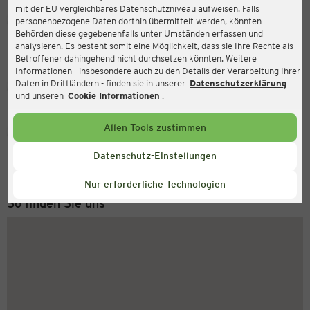
mit der EU vergleichbares Datenschutzniveau aufweisen. Falls
Ernsting's family
personenbezogene Daten dorthin übermittelt werden, könnten
Behörden diese gegebenenfalls unter Umständen erfassen und
Hauptstr. 35, 41747 Viersen
analysieren. Es besteht somit eine Möglichkeit, dass sie Ihre Rechte als
Betroffener dahingehend nicht durchsetzen könnten. Weitere
Informationen - insbesondere auch zu den Details der Verarbeitung Ihrer
Daten in Drittländern - finden sie in unserer
Datenschutzerklärung
Geschlossen
Aktuell:
und unseren
Cookie Informationen
.
Allen Tools zustimmen
Service Hotline
+43 (0) 1 2675 502
Datenschutz-Einstellungen
Montag bis Freitag 8-18 Uhr
Nur erforderliche Technologien
So finden Sie uns