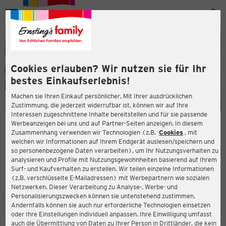
Menü
ießen
ießen
Cookies erlauben? Wir nutzen sie für Ihr
bestes Einkaufserlebnis!
Machen sie Ihren Einkauf persönlicher. Mit Ihrer ausdrücklichen
Zustimmung, die jederzeit widerrufbar ist, können wir auf Ihre
Interessen zugeschnittene Inhalte bereitstellen und für sie passende
en
Werbeanzeigen bei uns und auf Partner-Seiten anzeigen. In diesem
Zusammenhang verwenden wir Technologien (z.B.
Cookies
, mit
ERNSTING'S FAMILY FILIALE
welchen wir Informationen auf Ihrem Endgerät auslesen/speichern und
Am Markt 12
so personenbezogene Daten verarbeiten), um Ihr Nutzungsverhalten zu
16727 Velten
analysieren und Profile mit Nutzungsgewohnheiten basierend auf Ihrem
Surf- und Kaufverhalten zu erstellen. Wir teilen einzelne Informationen
(z.B. verschlüsselte E-Mailadressen) mit Werbepartnern wie sozialen
3,2
ießen
Bewertung:
Netzwerken. Dieser Verarbeitung zu Analyse-, Werbe- und
Personalisierungszwecken können sie untenstehend zustimmen.
STANDORT
SERVICES
SORTIMENT
AKTIONEN
Andernfalls können sie auch nur erforderliche Technologien einsetzen
oder Ihre Einstellungen individuell anpassen. Ihre Einwilligung umfasst
auch die Übermittlung von Daten zu Ihrer Person in Drittländer, die kein