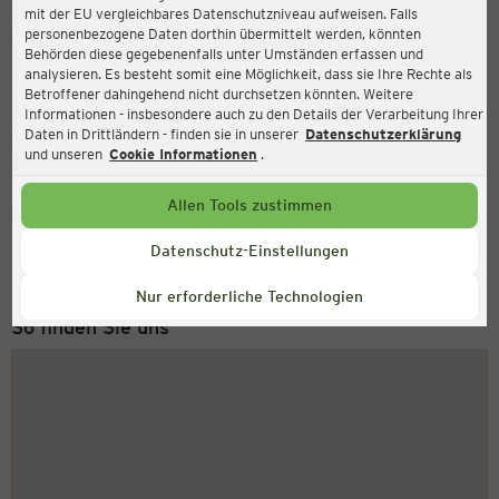
mit der EU vergleichbares Datenschutzniveau aufweisen. Falls
Ernsting's family
personenbezogene Daten dorthin übermittelt werden, könnten
Behörden diese gegebenenfalls unter Umständen erfassen und
Am Markt 12, 16727 Velten
analysieren. Es besteht somit eine Möglichkeit, dass sie Ihre Rechte als
Betroffener dahingehend nicht durchsetzen könnten. Weitere
Informationen - insbesondere auch zu den Details der Verarbeitung Ihrer
Daten in Drittländern - finden sie in unserer
Datenschutzerklärung
Geschlossen
Aktuell:
und unseren
Cookie Informationen
.
Allen Tools zustimmen
Service Hotline
+43 (0) 1 2675 502
Datenschutz-Einstellungen
Montag bis Freitag 8-18 Uhr
Nur erforderliche Technologien
So finden Sie uns