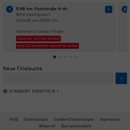
5.98 km: Poststraße 4-4c
16761 Hennigsdorf
Schließt um 20:00 Uhr
Aktionen in dieser Filiale
Gewinnen Sie Ihren Einkauf!
50% auf alle bereits reduzierten Artikel
Neue Filialsuche
Such
STANDORT ERMITTELN
AGB
Datenschutz
Cookie-Einstellungen
Impressum
Widerruf
Barrierefreiheit