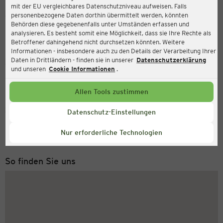
mit der EU vergleichbares Datenschutzniveau aufweisen. Falls
Ernsting's family
personenbezogene Daten dorthin übermittelt werden, könnten
Behörden diese gegebenenfalls unter Umständen erfassen und
Bahnhofstraße 11, 59423 Unna
analysieren. Es besteht somit eine Möglichkeit, dass sie Ihre Rechte als
Betroffener dahingehend nicht durchsetzen könnten. Weitere
Informationen - insbesondere auch zu den Details der Verarbeitung Ihrer
Daten in Drittländern - finden sie in unserer
Datenschutzerklärung
Geöffnet
Aktuell:
und unseren
Cookie Informationen
.
Öffnungszeiten heute:
08:00 - 19:30
Allen Tools zustimmen
Service Hotline
Datenschutz-Einstellungen
+43 (0) 1 2675 502
Nur erforderliche Technologien
Montag bis Freitag 8-18 Uhr
So finden Sie uns