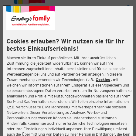
Menü
ießen
ießen
Cookies erlauben? Wir nutzen sie für Ihr
bestes Einkaufserlebnis!
Machen sie Ihren Einkauf persönlicher. Mit Ihrer ausdrücklichen
Zustimmung, die jederzeit widerrufbar ist, können wir auf Ihre
Interessen zugeschnittene Inhalte bereitstellen und für sie passende
en
Werbeanzeigen bei uns und auf Partner-Seiten anzeigen. In diesem
Zusammenhang verwenden wir Technologien (z.B.
Cookies
, mit
ERNSTING'S FAMILY FILIALE
welchen wir Informationen auf Ihrem Endgerät auslesen/speichern und
Bahnhofstraße 11
so personenbezogene Daten verarbeiten), um Ihr Nutzungsverhalten zu
59423 Unna
analysieren und Profile mit Nutzungsgewohnheiten basierend auf Ihrem
Surf- und Kaufverhalten zu erstellen. Wir teilen einzelne Informationen
(z.B. verschlüsselte E-Mailadressen) mit Werbepartnern wie sozialen
4,1
ießen
Bewertung:
Netzwerken. Dieser Verarbeitung zu Analyse-, Werbe- und
Personalisierungszwecken können sie untenstehend zustimmen.
STANDORT
SERVICES
SORTIMENT
AKTIONEN
Andernfalls können sie auch nur erforderliche Technologien einsetzen
oder Ihre Einstellungen individuell anpassen. Ihre Einwilligung umfasst
auch die Übermittlung von Daten zu Ihrer Person in Drittländer, die kein