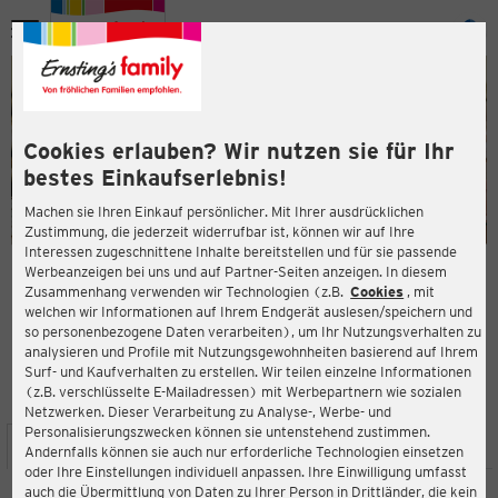
Menü
ießen
ießen
Cookies erlauben? Wir nutzen sie für Ihr
bestes Einkaufserlebnis!
Machen sie Ihren Einkauf persönlicher. Mit Ihrer ausdrücklichen
Zustimmung, die jederzeit widerrufbar ist, können wir auf Ihre
Interessen zugeschnittene Inhalte bereitstellen und für sie passende
en
Werbeanzeigen bei uns und auf Partner-Seiten anzeigen. In diesem
Zusammenhang verwenden wir Technologien (z.B.
Cookies
, mit
ERNSTING'S FAMILY FILIALE
welchen wir Informationen auf Ihrem Endgerät auslesen/speichern und
Michael-Seeber-Straße 3
so personenbezogene Daten verarbeiten), um Ihr Nutzungsverhalten zu
6410 Telfs
analysieren und Profile mit Nutzungsgewohnheiten basierend auf Ihrem
Surf- und Kaufverhalten zu erstellen. Wir teilen einzelne Informationen
(z.B. verschlüsselte E-Mailadressen) mit Werbepartnern wie sozialen
4,3
ießen
Bewertung:
Netzwerken. Dieser Verarbeitung zu Analyse-, Werbe- und
Personalisierungszwecken können sie untenstehend zustimmen.
STANDORT
SERVICES
SORTIMENT
AKTIONEN
Andernfalls können sie auch nur erforderliche Technologien einsetzen
oder Ihre Einstellungen individuell anpassen. Ihre Einwilligung umfasst
auch die Übermittlung von Daten zu Ihrer Person in Drittländer, die kein