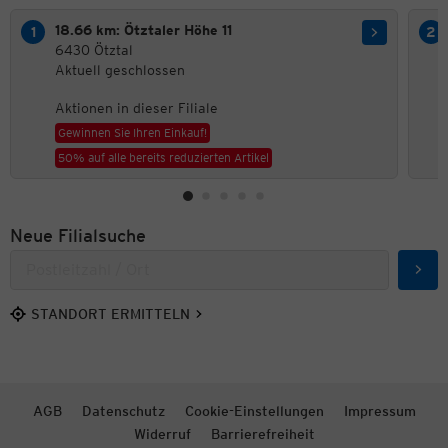
18.66 km: Ötztaler Höhe 11
6430 Ötztal
Aktuell geschlossen
Aktionen in dieser Filiale
Gewinnen Sie Ihren Einkauf!
50% auf alle bereits reduzierten Artikel
Neue Filialsuche
Such
STANDORT ERMITTELN
AGB
Datenschutz
Cookie-Einstellungen
Impressum
Widerruf
Barrierefreiheit