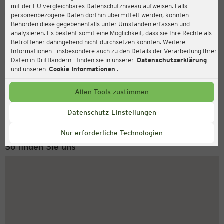
mit der EU vergleichbares Datenschutzniveau aufweisen. Falls
Ernsting's family
personenbezogene Daten dorthin übermittelt werden, könnten
Behörden diese gegebenenfalls unter Umständen erfassen und
Michael-Seeber-Straße 3, 6410 Telfs
analysieren. Es besteht somit eine Möglichkeit, dass sie Ihre Rechte als
Betroffener dahingehend nicht durchsetzen könnten. Weitere
Informationen - insbesondere auch zu den Details der Verarbeitung Ihrer
Daten in Drittländern - finden sie in unserer
Datenschutzerklärung
Geschlossen
Aktuell:
und unseren
Cookie Informationen
.
Allen Tools zustimmen
Service Hotline
+43 (0) 1 2675 502
Datenschutz-Einstellungen
Montag bis Freitag 8-18 Uhr
Nur erforderliche Technologien
So finden Sie uns