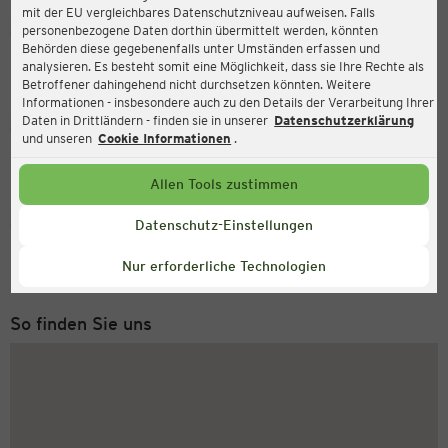
mit der EU vergleichbares Datenschutzniveau aufweisen. Falls
Ernsting's family
personenbezogene Daten dorthin übermittelt werden, könnten
Behörden diese gegebenenfalls unter Umständen erfassen und
Zum Hachepark 8, 28857 Syke
analysieren. Es besteht somit eine Möglichkeit, dass sie Ihre Rechte als
Betroffener dahingehend nicht durchsetzen könnten. Weitere
Informationen - insbesondere auch zu den Details der Verarbeitung Ihrer
Daten in Drittländern - finden sie in unserer
Datenschutzerklärung
Geöffnet
Aktuell:
und unseren
Cookie Informationen
.
Öffnungszeiten heute:
08:00 - 20:00
Allen Tools zustimmen
Service Hotline
Datenschutz-Einstellungen
+43 (0) 1 2675 502
Nur erforderliche Technologien
Montag bis Freitag 8-18 Uhr
So finden Sie uns