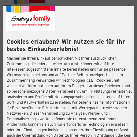
Menü
ießen
ießen
Cookies erlauben? Wir nutzen sie für Ihr
bestes Einkaufserlebnis!
Machen sie Ihren Einkauf persönlicher. Mit Ihrer ausdrücklichen
Zustimmung, die jederzeit widerrufbar ist, können wir auf Ihre
Interessen zugeschnittene Inhalte bereitstellen und für sie passende
en
Werbeanzeigen bei uns und auf Partner-Seiten anzeigen. In diesem
Zusammenhang verwenden wir Technologien (z.B.
Cookies
, mit
ERNSTING'S FAMILY FILIALE
welchen wir Informationen auf Ihrem Endgerät auslesen/speichern und
Zum Hachepark 8
so personenbezogene Daten verarbeiten), um Ihr Nutzungsverhalten zu
28857 Syke
analysieren und Profile mit Nutzungsgewohnheiten basierend auf Ihrem
Surf- und Kaufverhalten zu erstellen. Wir teilen einzelne Informationen
(z.B. verschlüsselte E-Mailadressen) mit Werbepartnern wie sozialen
4,2
ießen
Bewertung:
Netzwerken. Dieser Verarbeitung zu Analyse-, Werbe- und
Personalisierungszwecken können sie untenstehend zustimmen.
STANDORT
SERVICES
SORTIMENT
AKTIONEN
Andernfalls können sie auch nur erforderliche Technologien einsetzen
oder Ihre Einstellungen individuell anpassen. Ihre Einwilligung umfasst
auch die Übermittlung von Daten zu Ihrer Person in Drittländer, die kein