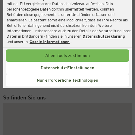
mit der EU vergleichbares Datenschutzniveau aufweisen. Falls
Ernsting's family
personenbezogene Daten dorthin übermittelt werden, könnten
Behörden diese gegebenenfalls unter Umständen erfassen und
Südertoft 2, 24392 Süderbrarup
analysieren. Es besteht somit eine Möglichkeit, dass sie Ihre Rechte als
Betroffener dahingehend nicht durchsetzen könnten. Weitere
Informationen - insbesondere auch zu den Details der Verarbeitung Ihrer
Daten in Drittländern - finden sie in unserer
Datenschutzerklärung
Geöffnet
Aktuell:
und unseren
Cookie Informationen
.
Öffnungszeiten heute:
09:00 - 18:00
Allen Tools zustimmen
Service Hotline
Datenschutz-Einstellungen
+43 (0) 1 2675 502
Nur erforderliche Technologien
Montag bis Freitag 8-18 Uhr
So finden Sie uns