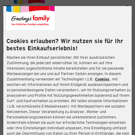
Menü
ießen
ießen
Cookies erlauben? Wir nutzen sie für Ihr
bestes Einkaufserlebnis!
Machen sie Ihren Einkauf persönlicher. Mit Ihrer ausdrücklichen
Zustimmung, die jederzeit widerrufbar ist, können wir auf Ihre
Interessen zugeschnittene Inhalte bereitstellen und für sie passende
en
Werbeanzeigen bei uns und auf Partner-Seiten anzeigen. In diesem
Zusammenhang verwenden wir Technologien (z.B.
Cookies
, mit
ERNSTING'S FAMILY FILIALE
welchen wir Informationen auf Ihrem Endgerät auslesen/speichern und
Südertoft 2
so personenbezogene Daten verarbeiten), um Ihr Nutzungsverhalten zu
24392 Süderbrarup
analysieren und Profile mit Nutzungsgewohnheiten basierend auf Ihrem
Surf- und Kaufverhalten zu erstellen. Wir teilen einzelne Informationen
(z.B. verschlüsselte E-Mailadressen) mit Werbepartnern wie sozialen
4,3
ießen
Bewertung:
Netzwerken. Dieser Verarbeitung zu Analyse-, Werbe- und
Personalisierungszwecken können sie untenstehend zustimmen.
STANDORT
SERVICES
SORTIMENT
AKTIONEN
Andernfalls können sie auch nur erforderliche Technologien einsetzen
oder Ihre Einstellungen individuell anpassen. Ihre Einwilligung umfasst
auch die Übermittlung von Daten zu Ihrer Person in Drittländer, die kein