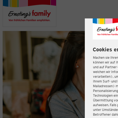
Cookies e
Machen sie Ihren
können wir auf I
und auf Partner
welchen wir Inf
verarbeiten), u
Ihrem Surf- und 
Mailadressen) m
Personalisierun
Technologien ein
Übermittlung von
aufweisen. Fall
unter Umständen 
Betroffener dahi