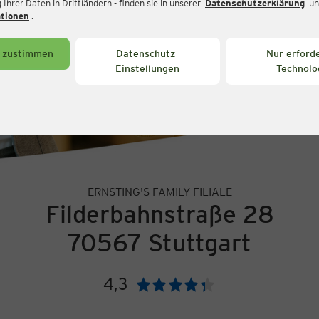
Ihrer Daten in Drittländern - finden sie in unserer
Datenschutzerklärung
un
ationen
.
s zustimmen
Datenschutz-
Nur erforde
Einstellungen
Technolo
ERNSTING'S FAMILY FILIALE
Filderbahnstraße 28
70567 Stuttgart
4,3
Bewertung: