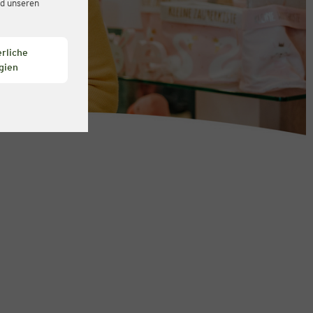
d unseren
rliche
gien