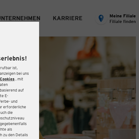
Meine Filiale
UNTERNEHMEN
KARRIERE
Filiale finden
erlebnis!
rufbar ist,
eanzeigen bei uns
Cookies
, mit
Daten
basierend auf
te E-
Werbe- und
r erforderliche
auch die
enschutzniveau
 gegebenenfalls
hte als
h zu den Details