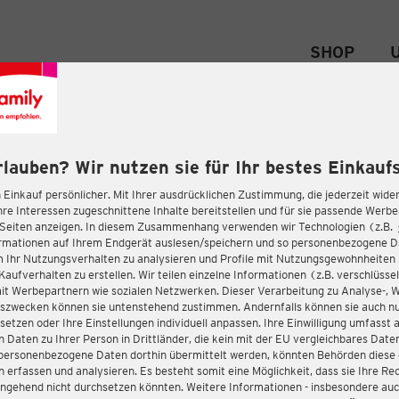
SHOP
rlauben? Wir nutzen sie für Ihr bestes Einkaufs
 Einkauf persönlicher. Mit Ihrer ausdrücklichen Zustimmung, die jederzeit wider
hre Interessen zugeschnittene Inhalte bereitstellen und für sie passende Werb
-Seiten anzeigen. In diesem Zusammenhang verwenden wir Technologien (z.B.
ormationen auf Ihrem Endgerät auslesen/speichern und so personenbezogene 
m Ihr Nutzungsverhalten zu analysieren und Profile mit Nutzungsgewohnheiten 
Kaufverhalten zu erstellen. Wir teilen einzelne Informationen (z.B. verschlüssel
it Werbepartnern wie sozialen Netzwerken. Dieser Verarbeitung zu Analyse-, 
gszwecken können sie untenstehend zustimmen. Andernfalls können sie auch nu
setzen oder Ihre Einstellungen individuell anpassen. Ihre Einwilligung umfasst 
 Daten zu Ihrer Person in Drittländer, die kein mit der EU vergleichbares Dat
s personenbezogene Daten dorthin übermittelt werden, könnten Behörden diese
erfassen und analysieren. Es besteht somit eine Möglichkeit, dass sie Ihre Rec
ngehend nicht durchsetzen könnten. Weitere Informationen - insbesondere auc