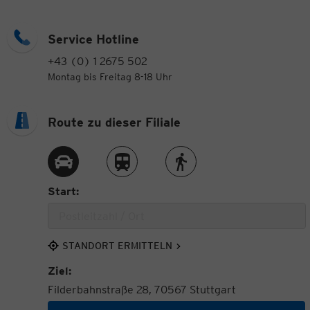
Service Hotline
+43 (0) 1 2675 502
Montag bis Freitag 8-18 Uhr
Route zu dieser Filiale
Route per Auto
Route per Zug
Route zu Fuß
Start:
STANDORT ERMITTELN
Ziel:
Filderbahnstraße 28, 70567 Stuttgart