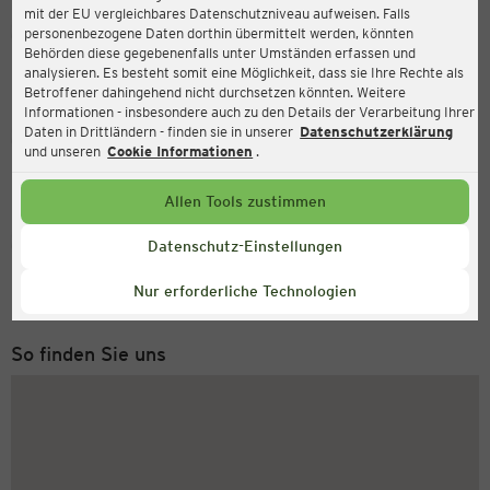
mit der EU vergleichbares Datenschutzniveau aufweisen. Falls
Ernsting's family
personenbezogene Daten dorthin übermittelt werden, könnten
Behörden diese gegebenenfalls unter Umständen erfassen und
Markt 17, 17335 Strasburg
analysieren. Es besteht somit eine Möglichkeit, dass sie Ihre Rechte als
Betroffener dahingehend nicht durchsetzen könnten. Weitere
Informationen - insbesondere auch zu den Details der Verarbeitung Ihrer
Daten in Drittländern - finden sie in unserer
Datenschutzerklärung
Geöffnet
Aktuell:
und unseren
Cookie Informationen
.
Öffnungszeiten heute:
09:00 - 12:00
Allen Tools zustimmen
Service Hotline
Datenschutz-Einstellungen
+43 (0) 1 2675 502
Nur erforderliche Technologien
Montag bis Freitag 8-18 Uhr
So finden Sie uns