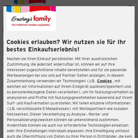
Menü
ießen
ießen
Cookies erlauben? Wir nutzen sie für Ihr
bestes Einkaufserlebnis!
Machen sie Ihren Einkauf persönlicher. Mit Ihrer ausdrücklichen
Zustimmung, die jederzeit widerrufbar ist, können wir auf Ihre
Interessen zugeschnittene Inhalte bereitstellen und für sie passende
en
Werbeanzeigen bei uns und auf Partner-Seiten anzeigen. In diesem
Zusammenhang verwenden wir Technologien (z.B.
Cookies
, mit
ERNSTING'S FAMILY FILIALE
welchen wir Informationen auf Ihrem Endgerät auslesen/speichern und
Markt 17
so personenbezogene Daten verarbeiten), um Ihr Nutzungsverhalten zu
17335 Strasburg
analysieren und Profile mit Nutzungsgewohnheiten basierend auf Ihrem
Surf- und Kaufverhalten zu erstellen. Wir teilen einzelne Informationen
(z.B. verschlüsselte E-Mailadressen) mit Werbepartnern wie sozialen
4,6
ießen
Bewertung:
Netzwerken. Dieser Verarbeitung zu Analyse-, Werbe- und
Personalisierungszwecken können sie untenstehend zustimmen.
STANDORT
SERVICES
SORTIMENT
AKTIONEN
Andernfalls können sie auch nur erforderliche Technologien einsetzen
oder Ihre Einstellungen individuell anpassen. Ihre Einwilligung umfasst
auch die Übermittlung von Daten zu Ihrer Person in Drittländer, die kein