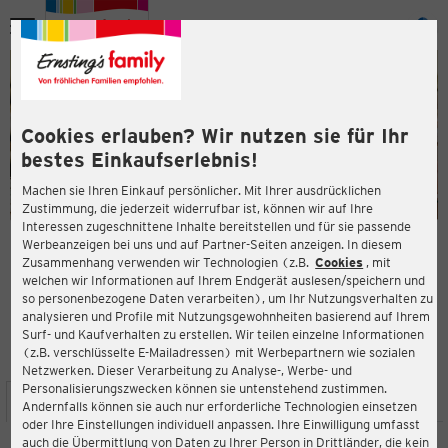
Menü
ießen
ießen
Cookies erlauben? Wir nutzen sie für Ihr
bestes Einkaufserlebnis!
Machen sie Ihren Einkauf persönlicher. Mit Ihrer ausdrücklichen
Zustimmung, die jederzeit widerrufbar ist, können wir auf Ihre
Interessen zugeschnittene Inhalte bereitstellen und für sie passende
en
Werbeanzeigen bei uns und auf Partner-Seiten anzeigen. In diesem
Zusammenhang verwenden wir Technologien (z.B.
Cookies
, mit
ERNSTING'S FAMILY FILIALE
welchen wir Informationen auf Ihrem Endgerät auslesen/speichern und
Teichtorstr. 6
so personenbezogene Daten verarbeiten), um Ihr Nutzungsverhalten zu
37627 Stadtoldendorf
analysieren und Profile mit Nutzungsgewohnheiten basierend auf Ihrem
Surf- und Kaufverhalten zu erstellen. Wir teilen einzelne Informationen
(z.B. verschlüsselte E-Mailadressen) mit Werbepartnern wie sozialen
4,3
ießen
Bewertung:
Netzwerken. Dieser Verarbeitung zu Analyse-, Werbe- und
Personalisierungszwecken können sie untenstehend zustimmen.
STANDORT
SERVICES
SORTIMENT
AKTIONEN
Andernfalls können sie auch nur erforderliche Technologien einsetzen
oder Ihre Einstellungen individuell anpassen. Ihre Einwilligung umfasst
auch die Übermittlung von Daten zu Ihrer Person in Drittländer, die kein