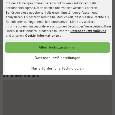
mit der EU vergleichbares Datenschutzniveau aufweisen. Falls
Ernsting's family
personenbezogene Daten dorthin übermittelt werden, könnten
Behörden diese gegebenenfalls unter Umständen erfassen und
Teichtorstr. 6, 37627 Stadtoldendorf
analysieren. Es besteht somit eine Möglichkeit, dass sie Ihre Rechte als
Betroffener dahingehend nicht durchsetzen könnten. Weitere
Informationen - insbesondere auch zu den Details der Verarbeitung Ihrer
Daten in Drittländern - finden sie in unserer
Datenschutzerklärung
Geschlossen
Aktuell:
und unseren
Cookie Informationen
.
Allen Tools zustimmen
Service Hotline
+43 (0) 1 2675 502
Datenschutz-Einstellungen
Montag bis Freitag 8-18 Uhr
Nur erforderliche Technologien
So finden Sie uns