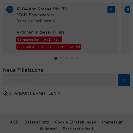
12.84 km: Grosse Str. 53
37619 Bodenwerder
Aktuell geschlossen
Aktionen in dieser Filiale
Gewinnen Sie Ihren Einkauf!
50% auf alle bereits reduzierten Artikel
Neue Filialsuche
Such
STANDORT ERMITTELN
AGB
Datenschutz
Cookie-Einstellungen
Impressum
Widerruf
Barrierefreiheit