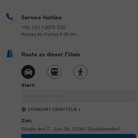
Service Hotline
+43 (0) 1 2675 502
Montag bis Freitag 8-18 Uhr
Route zu dieser Filiale
Route per Auto
Route per Zug
Route zu Fuß
Start:
STANDORT ERMITTELN
Ziel:
Straße des 17. Juni 3b, 35260 Stadtallendorf