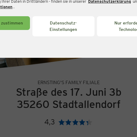
Ihrer Daten in Drittländern - finden sie in unserer
Datenschutzerklärung
un
ationen
.
s zustimmen
Datenschutz-
Nur erforde
Einstellungen
Technolo
ERNSTING'S FAMILY FILIALE
Straße des 17. Juni 3b
35260 Stadtallendorf
4,3
Bewertung: