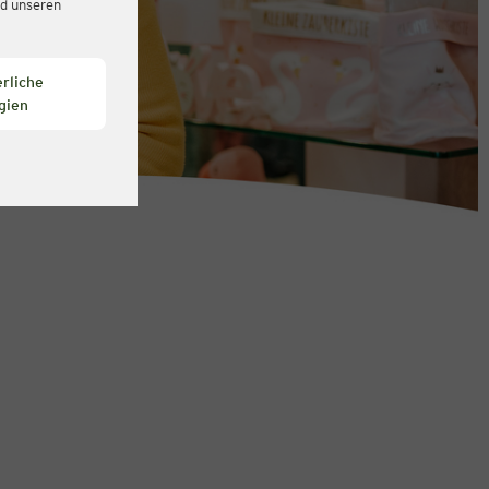
d unseren
rliche
gien