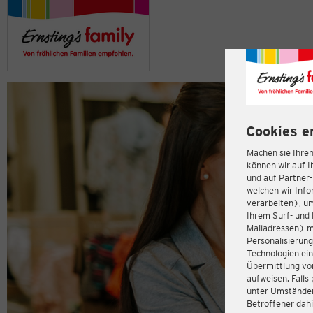
Cookies e
Machen sie Ihren
können wir auf I
und auf Partner
welchen wir Inf
verarbeiten), u
Ihrem Surf- und 
Mailadressen) m
Personalisierun
Technologien ein
Übermittlung von
aufweisen. Fall
unter Umständen 
Betroffener dahi