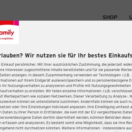
SHOP
rlauben? Wir nutzen sie für Ihr bestes Einkaufs
 Einkauf persönlicher. Mit Ihrer ausdrücklichen Zustimmung, die jederzeit wider
hre Interessen zugeschnittene Inhalte bereitstellen und für sie passende Werb
-Seiten anzeigen. In diesem Zusammenhang verwenden wir Technologien (z.B.
ormationen auf Ihrem Endgerät auslesen/speichern und so personenbezogene 
m Ihr Nutzungsverhalten zu analysieren und Profile mit Nutzungsgewohnheiten 
Kaufverhalten zu erstellen. Wir teilen einzelne Informationen (z.B. verschlüssel
it Werbepartnern wie sozialen Netzwerken. Dieser Verarbeitung zu Analyse-, 
gszwecken können sie untenstehend zustimmen. Andernfalls können sie auch nu
setzen oder Ihre Einstellungen individuell anpassen. Ihre Einwilligung umfasst 
 Daten zu Ihrer Person in Drittländer, die kein mit der EU vergleichbares Dat
s personenbezogene Daten dorthin übermittelt werden, könnten Behörden diese
erfassen und analysieren. Es besteht somit eine Möglichkeit, dass sie Ihre Rec
ngehend nicht durchsetzen könnten. Weitere Informationen - insbesondere auc