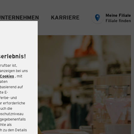
Meine Filiale
UNTERNEHMEN
KARRIERE
Filiale finden
erlebnis!
rufbar ist,
eanzeigen bei uns
Cookies
, mit
Daten
basierend auf
te E-
Werbe- und
r erforderliche
auch die
enschutzniveau
 gegebenenfalls
hte als
h zu den Details