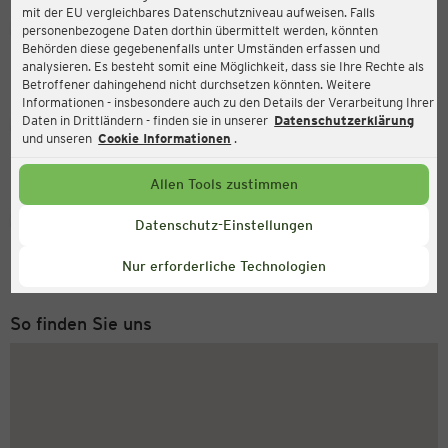
mit der EU vergleichbares Datenschutzniveau aufweisen. Falls
Ernsting's family
personenbezogene Daten dorthin übermittelt werden, könnten
Behörden diese gegebenenfalls unter Umständen erfassen und
Postplatz 1, 67346 Speyer
analysieren. Es besteht somit eine Möglichkeit, dass sie Ihre Rechte als
Betroffener dahingehend nicht durchsetzen könnten. Weitere
Informationen - insbesondere auch zu den Details der Verarbeitung Ihrer
Daten in Drittländern - finden sie in unserer
Datenschutzerklärung
Geöffnet
Aktuell:
und unseren
Cookie Informationen
.
Öffnungszeiten heute:
09:30 - 19:00
Allen Tools zustimmen
Service Hotline
Datenschutz-Einstellungen
+43 (0) 1 2675 502
Nur erforderliche Technologien
Montag bis Freitag 8-18 Uhr
So finden Sie uns