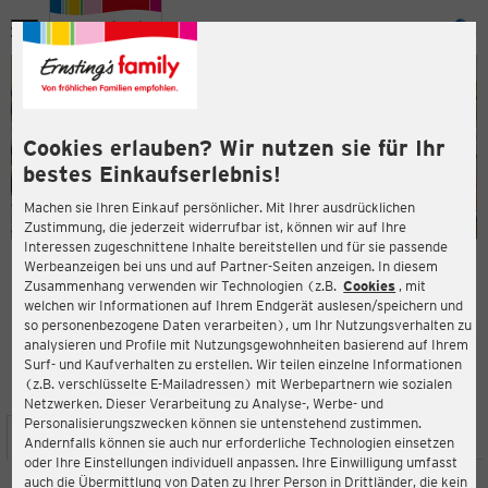
Menü
ießen
ießen
Cookies erlauben? Wir nutzen sie für Ihr
bestes Einkaufserlebnis!
Machen sie Ihren Einkauf persönlicher. Mit Ihrer ausdrücklichen
Zustimmung, die jederzeit widerrufbar ist, können wir auf Ihre
Interessen zugeschnittene Inhalte bereitstellen und für sie passende
en
Werbeanzeigen bei uns und auf Partner-Seiten anzeigen. In diesem
Zusammenhang verwenden wir Technologien (z.B.
Cookies
, mit
ERNSTING'S FAMILY FILIALE
welchen wir Informationen auf Ihrem Endgerät auslesen/speichern und
Postplatz 1
so personenbezogene Daten verarbeiten), um Ihr Nutzungsverhalten zu
67346 Speyer
analysieren und Profile mit Nutzungsgewohnheiten basierend auf Ihrem
Surf- und Kaufverhalten zu erstellen. Wir teilen einzelne Informationen
(z.B. verschlüsselte E-Mailadressen) mit Werbepartnern wie sozialen
4,4
ießen
Bewertung:
Netzwerken. Dieser Verarbeitung zu Analyse-, Werbe- und
Personalisierungszwecken können sie untenstehend zustimmen.
STANDORT
SERVICES
SORTIMENT
AKTIONEN
Andernfalls können sie auch nur erforderliche Technologien einsetzen
oder Ihre Einstellungen individuell anpassen. Ihre Einwilligung umfasst
auch die Übermittlung von Daten zu Ihrer Person in Drittländer, die kein