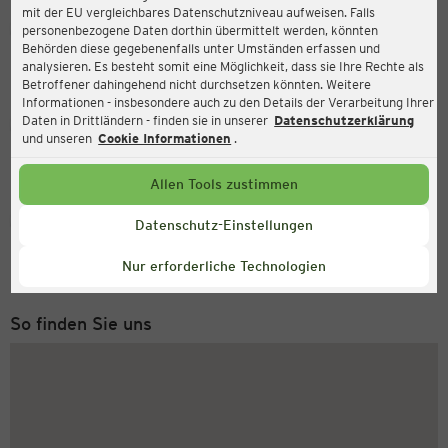
mit der EU vergleichbares Datenschutzniveau aufweisen. Falls
Ernsting's family
personenbezogene Daten dorthin übermittelt werden, könnten
Behörden diese gegebenenfalls unter Umständen erfassen und
Kölner Str. 99, 42651 Solingen
analysieren. Es besteht somit eine Möglichkeit, dass sie Ihre Rechte als
Betroffener dahingehend nicht durchsetzen könnten. Weitere
Informationen - insbesondere auch zu den Details der Verarbeitung Ihrer
Daten in Drittländern - finden sie in unserer
Datenschutzerklärung
Geöffnet
Aktuell:
und unseren
Cookie Informationen
.
Öffnungszeiten heute:
09:00 - 19:00
Allen Tools zustimmen
Service Hotline
Datenschutz-Einstellungen
+43 (0) 1 2675 502
Nur erforderliche Technologien
Montag bis Freitag 8-18 Uhr
So finden Sie uns