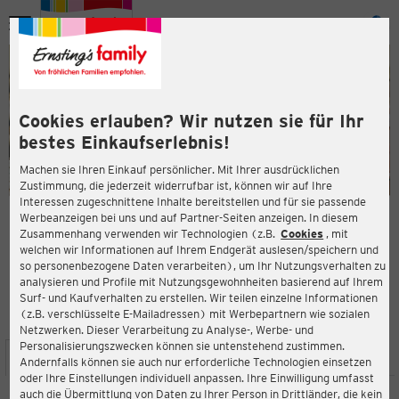
Menü
ießen
ießen
Cookies erlauben? Wir nutzen sie für Ihr
bestes Einkaufserlebnis!
Machen sie Ihren Einkauf persönlicher. Mit Ihrer ausdrücklichen
Zustimmung, die jederzeit widerrufbar ist, können wir auf Ihre
Interessen zugeschnittene Inhalte bereitstellen und für sie passende
en
Werbeanzeigen bei uns und auf Partner-Seiten anzeigen. In diesem
Zusammenhang verwenden wir Technologien (z.B.
Cookies
, mit
ERNSTING'S FAMILY FILIALE
welchen wir Informationen auf Ihrem Endgerät auslesen/speichern und
Kölner Str. 99
so personenbezogene Daten verarbeiten), um Ihr Nutzungsverhalten zu
42651 Solingen
analysieren und Profile mit Nutzungsgewohnheiten basierend auf Ihrem
Surf- und Kaufverhalten zu erstellen. Wir teilen einzelne Informationen
(z.B. verschlüsselte E-Mailadressen) mit Werbepartnern wie sozialen
3,8
ießen
Bewertung:
Netzwerken. Dieser Verarbeitung zu Analyse-, Werbe- und
Personalisierungszwecken können sie untenstehend zustimmen.
STANDORT
SERVICES
SORTIMENT
AKTIONEN
Andernfalls können sie auch nur erforderliche Technologien einsetzen
oder Ihre Einstellungen individuell anpassen. Ihre Einwilligung umfasst
auch die Übermittlung von Daten zu Ihrer Person in Drittländer, die kein