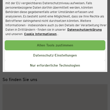
mit der EU vergleichbares Datenschutzniveau aufweisen. Falls
Ernsting's family
personenbezogene Daten dorthin übermittelt werden, könnten
Behörden diese gegebenenfalls unter Umständen erfassen und
Münsterstraße 29, 48308 Senden
analysieren. Es besteht somit eine Möglichkeit, dass sie Ihre Rechte als
Betroffener dahingehend nicht durchsetzen könnten. Weitere
Informationen - insbesondere auch zu den Details der Verarbeitung Ihrer
Daten in Drittländern - finden sie in unserer
Datenschutzerklärung
Geöffnet
Aktuell:
und unseren
Cookie Informationen
.
Öffnungszeiten heute:
09:00 - 18:30
Allen Tools zustimmen
Service Hotline
Datenschutz-Einstellungen
+43 (0) 1 2675 502
Nur erforderliche Technologien
Montag bis Freitag 8-18 Uhr
So finden Sie uns