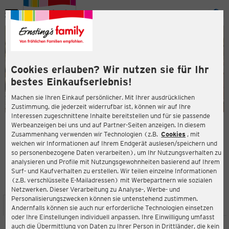
Menü
ießen
ießen
Cookies erlauben? Wir nutzen sie für Ihr
bestes Einkaufserlebnis!
Machen sie Ihren Einkauf persönlicher. Mit Ihrer ausdrücklichen
Zustimmung, die jederzeit widerrufbar ist, können wir auf Ihre
Interessen zugeschnittene Inhalte bereitstellen und für sie passende
en
Werbeanzeigen bei uns und auf Partner-Seiten anzeigen. In diesem
Zusammenhang verwenden wir Technologien (z.B.
Cookies
, mit
ERNSTING'S FAMILY FILIALE
welchen wir Informationen auf Ihrem Endgerät auslesen/speichern und
Münsterstraße 29
so personenbezogene Daten verarbeiten), um Ihr Nutzungsverhalten zu
48308 Senden
analysieren und Profile mit Nutzungsgewohnheiten basierend auf Ihrem
Surf- und Kaufverhalten zu erstellen. Wir teilen einzelne Informationen
(z.B. verschlüsselte E-Mailadressen) mit Werbepartnern wie sozialen
4,5
ießen
Bewertung:
Netzwerken. Dieser Verarbeitung zu Analyse-, Werbe- und
Personalisierungszwecken können sie untenstehend zustimmen.
STANDORT
SERVICES
SORTIMENT
AKTIONEN
Andernfalls können sie auch nur erforderliche Technologien einsetzen
oder Ihre Einstellungen individuell anpassen. Ihre Einwilligung umfasst
auch die Übermittlung von Daten zu Ihrer Person in Drittländer, die kein