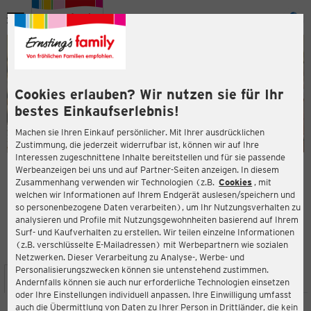
Menü
ießen
ießen
Cookies erlauben? Wir nutzen sie für Ihr
bestes Einkaufserlebnis!
Machen sie Ihren Einkauf persönlicher. Mit Ihrer ausdrücklichen
Zustimmung, die jederzeit widerrufbar ist, können wir auf Ihre
Interessen zugeschnittene Inhalte bereitstellen und für sie passende
en
Werbeanzeigen bei uns und auf Partner-Seiten anzeigen. In diesem
Zusammenhang verwenden wir Technologien (z.B.
Cookies
, mit
ERNSTING'S FAMILY FILIALE
welchen wir Informationen auf Ihrem Endgerät auslesen/speichern und
Jakobsonstraße 23a
so personenbezogene Daten verarbeiten), um Ihr Nutzungsverhalten zu
38723 Seesen
analysieren und Profile mit Nutzungsgewohnheiten basierend auf Ihrem
Surf- und Kaufverhalten zu erstellen. Wir teilen einzelne Informationen
(z.B. verschlüsselte E-Mailadressen) mit Werbepartnern wie sozialen
4,4
ießen
Bewertung:
Netzwerken. Dieser Verarbeitung zu Analyse-, Werbe- und
Personalisierungszwecken können sie untenstehend zustimmen.
STANDORT
SERVICES
SORTIMENT
AKTIONEN
Andernfalls können sie auch nur erforderliche Technologien einsetzen
oder Ihre Einstellungen individuell anpassen. Ihre Einwilligung umfasst
auch die Übermittlung von Daten zu Ihrer Person in Drittländer, die kein