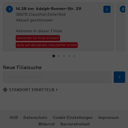
14.38 km: Adolph-Roemer-Str. 29
38678 Clausthal-Zellerfeld
Aktuell geschlossen
Aktionen in dieser Filiale
Gewinnen Sie Ihren Einkauf!
50% auf alle bereits reduzierten Artikel
Neue Filialsuche
Such
STANDORT ERMITTELN
AGB
Datenschutz
Cookie-Einstellungen
Impressum
Widerruf
Barrierefreiheit