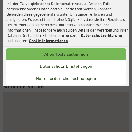
mit der EU vergleichbares Datenschutzniveau aufweisen. Falls
Ernsting's family
personenbezogene Daten dorthin übermittelt werden, könnten
Behörden diese gegebenenfalls unter Umständen erfassen und
Jakobsonstraße 23a, 38723 Seesen
analysieren. Es besteht somit eine Möglichkeit, dass sie Ihre Rechte als
Betroffener dahingehend nicht durchsetzen könnten. Weitere
Informationen - insbesondere auch zu den Details der Verarbeitung Ihrer
Daten in Drittländern - finden sie in unserer
Datenschutzerklärung
Geschlossen
Aktuell:
und unseren
Cookie Informationen
.
Allen Tools zustimmen
Service Hotline
+43 (0) 1 2675 502
Datenschutz-Einstellungen
Montag bis Freitag 8-18 Uhr
Nur erforderliche Technologien
So finden Sie uns