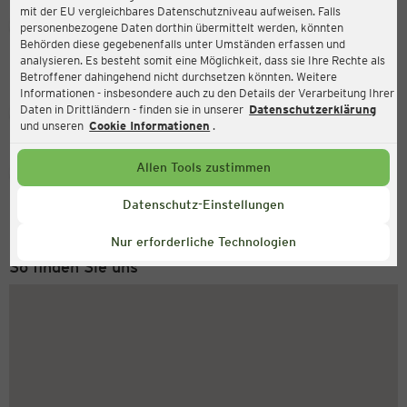
mit der EU vergleichbares Datenschutzniveau aufweisen. Falls
Ernsting's family
personenbezogene Daten dorthin übermittelt werden, könnten
Behörden diese gegebenenfalls unter Umständen erfassen und
Diedersdorfer Str. 12a, 15306 Seelow
analysieren. Es besteht somit eine Möglichkeit, dass sie Ihre Rechte als
Betroffener dahingehend nicht durchsetzen könnten. Weitere
Informationen - insbesondere auch zu den Details der Verarbeitung Ihrer
Daten in Drittländern - finden sie in unserer
Datenschutzerklärung
Geschlossen
Aktuell:
und unseren
Cookie Informationen
.
Allen Tools zustimmen
Service Hotline
+43 (0) 1 2675 502
Datenschutz-Einstellungen
Montag bis Freitag 8-18 Uhr
Nur erforderliche Technologien
So finden Sie uns