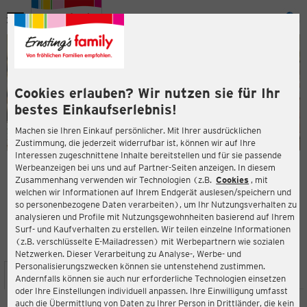
Menü
ießen
ießen
Cookies erlauben? Wir nutzen sie für Ihr
bestes Einkaufserlebnis!
Machen sie Ihren Einkauf persönlicher. Mit Ihrer ausdrücklichen
Zustimmung, die jederzeit widerrufbar ist, können wir auf Ihre
Interessen zugeschnittene Inhalte bereitstellen und für sie passende
en
Werbeanzeigen bei uns und auf Partner-Seiten anzeigen. In diesem
Zusammenhang verwenden wir Technologien (z.B.
Cookies
, mit
ERNSTING'S FAMILY FILIALE
welchen wir Informationen auf Ihrem Endgerät auslesen/speichern und
Diedersdorfer Str. 12a
so personenbezogene Daten verarbeiten), um Ihr Nutzungsverhalten zu
15306 Seelow
analysieren und Profile mit Nutzungsgewohnheiten basierend auf Ihrem
Surf- und Kaufverhalten zu erstellen. Wir teilen einzelne Informationen
(z.B. verschlüsselte E-Mailadressen) mit Werbepartnern wie sozialen
5,0
ießen
Bewertung:
Netzwerken. Dieser Verarbeitung zu Analyse-, Werbe- und
Personalisierungszwecken können sie untenstehend zustimmen.
STANDORT
SERVICES
SORTIMENT
AKTIONEN
Andernfalls können sie auch nur erforderliche Technologien einsetzen
oder Ihre Einstellungen individuell anpassen. Ihre Einwilligung umfasst
auch die Übermittlung von Daten zu Ihrer Person in Drittländer, die kein