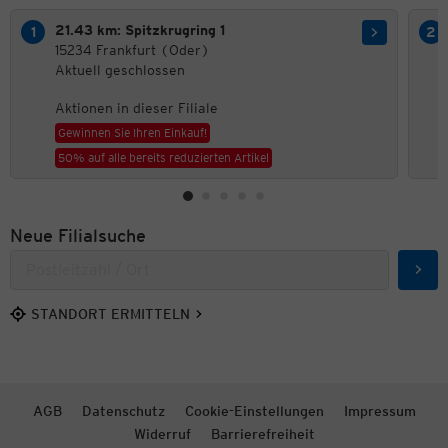
21.43 km: Spitzkrugring 1
15234 Frankfurt (Oder)
Aktuell geschlossen
Aktionen in dieser Filiale
Gewinnen Sie Ihren Einkauf!
50% auf alle bereits reduzierten Artikel
Neue Filialsuche
Such
STANDORT ERMITTELN
AGB
Datenschutz
Cookie-Einstellungen
Impressum
Widerruf
Barrierefreiheit