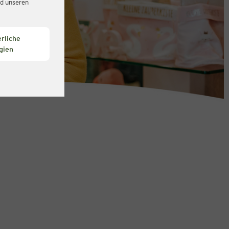
d unseren
rliche
gien