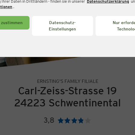
Ihrer Daten in Drittländern - finden sie in unserer
Datenschutzerklärung
un
ationen
.
s zustimmen
Datenschutz-
Nur erforde
Einstellungen
Technolo
ERNSTING'S FAMILY FILIALE
Carl-Zeiss-Strasse 19
24223 Schwentinental
3,8
Bewertung: