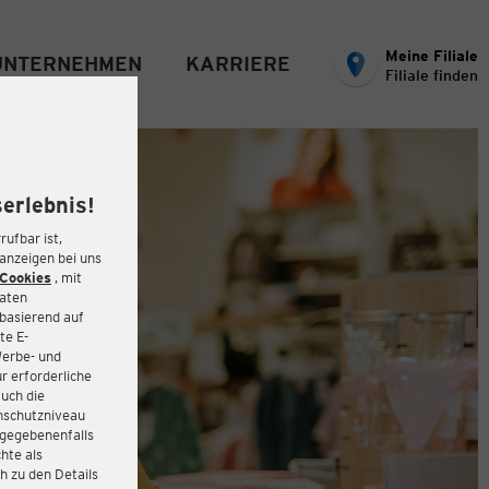
Meine Filiale
UNTERNEHMEN
KARRIERE
Filiale finden
erlebnis!
rufbar ist,
eanzeigen bei uns
Cookies
, mit
Daten
basierend auf
te E-
Werbe- und
r erforderliche
auch die
enschutzniveau
 gegebenenfalls
hte als
h zu den Details