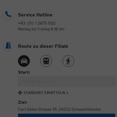
Service Hotline
+43 (0) 1 2675 502
Montag bis Freitag 8-18 Uhr
Route zu dieser Filiale
Route per Auto
Route per Zug
Route zu Fuß
Start:
STANDORT ERMITTELN
Ziel:
Carl-Zeiss-Strasse 19, 24223 Schwentinental