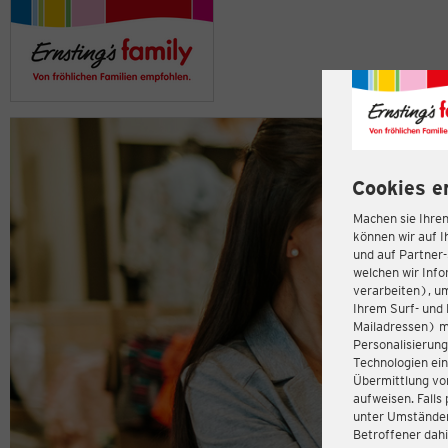
Cookies e
Machen sie Ihren
können wir auf I
und auf Partner
welchen wir Inf
verarbeiten), u
Ihrem Surf- und 
Mailadressen) m
Personalisierun
Technologien ein
Übermittlung von
aufweisen. Fall
unter Umständen 
Betroffener dahi