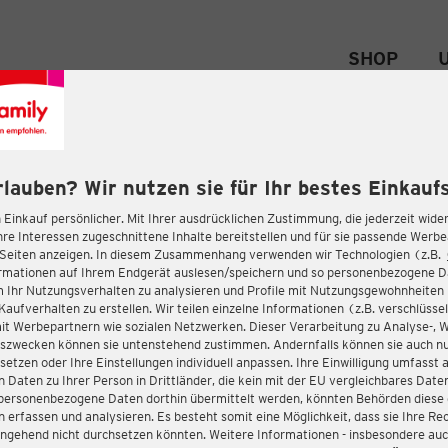
SHOP
rlauben? Wir nutzen sie für Ihr bestes Einkaufs
 Einkauf persönlicher. Mit Ihrer ausdrücklichen Zustimmung, die jederzeit wider
hre Interessen zugeschnittene Inhalte bereitstellen und für sie passende Werb
-Seiten anzeigen. In diesem Zusammenhang verwenden wir Technologien (z.B.
ormationen auf Ihrem Endgerät auslesen/speichern und so personenbezogene 
m Ihr Nutzungsverhalten zu analysieren und Profile mit Nutzungsgewohnheiten 
Kaufverhalten zu erstellen. Wir teilen einzelne Informationen (z.B. verschlüssel
it Werbepartnern wie sozialen Netzwerken. Dieser Verarbeitung zu Analyse-, 
gszwecken können sie untenstehend zustimmen. Andernfalls können sie auch nu
setzen oder Ihre Einstellungen individuell anpassen. Ihre Einwilligung umfasst 
 Daten zu Ihrer Person in Drittländer, die kein mit der EU vergleichbares Dat
s personenbezogene Daten dorthin übermittelt werden, könnten Behörden diese
erfassen und analysieren. Es besteht somit eine Möglichkeit, dass sie Ihre Rec
ngehend nicht durchsetzen könnten. Weitere Informationen - insbesondere auc