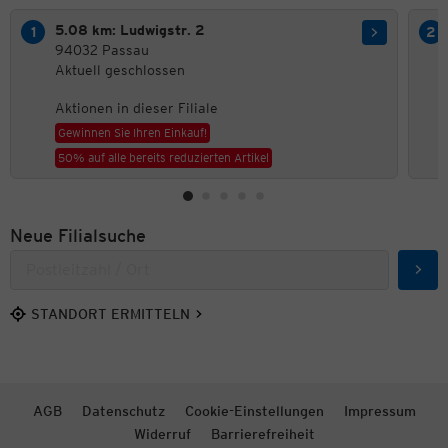
5.08 km: Ludwigstr. 2
94032 Passau
Aktuell geschlossen
Aktionen in dieser Filiale
Gewinnen Sie Ihren Einkauf!
50% auf alle bereits reduzierten Artikel
Neue Filialsuche
Such
STANDORT ERMITTELN
AGB
Datenschutz
Cookie-Einstellungen
Impressum
Widerruf
Barrierefreiheit