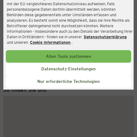
mit der EU vergleichbares Datenschutzniveau aufweisen. Falls
Ernsting's family
personenbezogene Daten dorthin übermittelt werden, könnten
Behörden diese gegebenenfalls unter Umständen erfassen und
Jägeröd 3b, 94121 Salzweg
analysieren. Es besteht somit eine Möglichkeit, dass sie Ihre Rechte als
Betroffener dahingehend nicht durchsetzen könnten. Weitere
Informationen - insbesondere auch zu den Details der Verarbeitung Ihrer
Daten in Drittländern - finden sie in unserer
Datenschutzerklärung
Geschlossen
Aktuell:
und unseren
Cookie Informationen
.
Allen Tools zustimmen
Service Hotline
+43 (0) 1 2675 502
Datenschutz-Einstellungen
Montag bis Freitag 8-18 Uhr
Nur erforderliche Technologien
So finden Sie uns