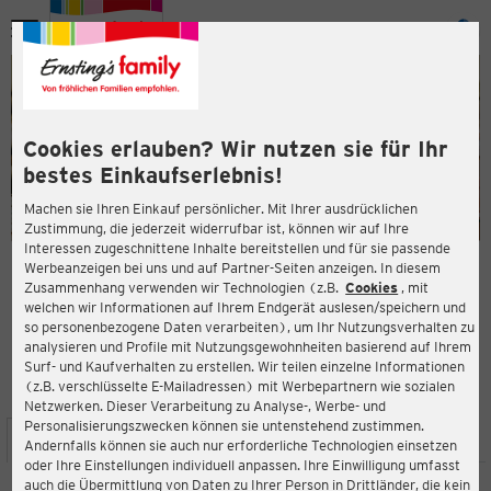
Menü
ießen
ießen
Cookies erlauben? Wir nutzen sie für Ihr
bestes Einkaufserlebnis!
Machen sie Ihren Einkauf persönlicher. Mit Ihrer ausdrücklichen
Zustimmung, die jederzeit widerrufbar ist, können wir auf Ihre
Interessen zugeschnittene Inhalte bereitstellen und für sie passende
en
Werbeanzeigen bei uns und auf Partner-Seiten anzeigen. In diesem
Zusammenhang verwenden wir Technologien (z.B.
Cookies
, mit
ERNSTING'S FAMILY FILIALE
welchen wir Informationen auf Ihrem Endgerät auslesen/speichern und
Jägeröd 3b
so personenbezogene Daten verarbeiten), um Ihr Nutzungsverhalten zu
94121 Salzweg
analysieren und Profile mit Nutzungsgewohnheiten basierend auf Ihrem
Surf- und Kaufverhalten zu erstellen. Wir teilen einzelne Informationen
(z.B. verschlüsselte E-Mailadressen) mit Werbepartnern wie sozialen
4,5
ießen
Bewertung:
Netzwerken. Dieser Verarbeitung zu Analyse-, Werbe- und
Personalisierungszwecken können sie untenstehend zustimmen.
STANDORT
SERVICES
SORTIMENT
AKTIONEN
Andernfalls können sie auch nur erforderliche Technologien einsetzen
oder Ihre Einstellungen individuell anpassen. Ihre Einwilligung umfasst
auch die Übermittlung von Daten zu Ihrer Person in Drittländer, die kein