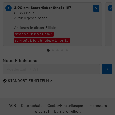
3.90 km: Saarbrücker Straße 197
66359 Bous
Aktuell geschlossen
Aktionen in dieser Filiale
Gewinnen Sie Ihren Einkauf!
50% auf alle bereits reduzierten Artikel
Neue Filialsuche
Such
STANDORT ERMITTELN
AGB
Datenschutz
Cookie-Einstellungen
Impressum
Widerruf
Barrierefreiheit