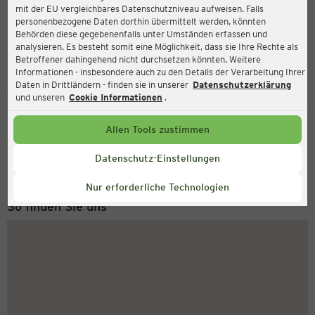
mit der EU vergleichbares Datenschutzniveau aufweisen. Falls
Ernsting's family
personenbezogene Daten dorthin übermittelt werden, könnten
Behörden diese gegebenenfalls unter Umständen erfassen und
Lisdorfer Straße 2, 66740 Saarlouis
analysieren. Es besteht somit eine Möglichkeit, dass sie Ihre Rechte als
Betroffener dahingehend nicht durchsetzen könnten. Weitere
Informationen - insbesondere auch zu den Details der Verarbeitung Ihrer
Daten in Drittländern - finden sie in unserer
Datenschutzerklärung
Geschlossen
Aktuell:
und unseren
Cookie Informationen
.
Allen Tools zustimmen
Service Hotline
+43 (0) 1 2675 502
Datenschutz-Einstellungen
Montag bis Freitag 8-18 Uhr
Nur erforderliche Technologien
So finden Sie uns