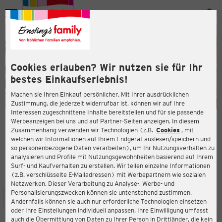
Menü
ießen
ießen
Cookies erlauben? Wir nutzen sie für Ihr
bestes Einkaufserlebnis!
Machen sie Ihren Einkauf persönlicher. Mit Ihrer ausdrücklichen
Zustimmung, die jederzeit widerrufbar ist, können wir auf Ihre
Interessen zugeschnittene Inhalte bereitstellen und für sie passende
en
Werbeanzeigen bei uns und auf Partner-Seiten anzeigen. In diesem
Zusammenhang verwenden wir Technologien (z.B.
Cookies
, mit
ERNSTING'S FAMILY FILIALE
welchen wir Informationen auf Ihrem Endgerät auslesen/speichern und
Lisdorfer Straße 2
so personenbezogene Daten verarbeiten), um Ihr Nutzungsverhalten zu
66740 Saarlouis
analysieren und Profile mit Nutzungsgewohnheiten basierend auf Ihrem
Surf- und Kaufverhalten zu erstellen. Wir teilen einzelne Informationen
(z.B. verschlüsselte E-Mailadressen) mit Werbepartnern wie sozialen
4,2
ießen
Bewertung:
Netzwerken. Dieser Verarbeitung zu Analyse-, Werbe- und
Personalisierungszwecken können sie untenstehend zustimmen.
STANDORT
SERVICES
SORTIMENT
AKTIONEN
Andernfalls können sie auch nur erforderliche Technologien einsetzen
oder Ihre Einstellungen individuell anpassen. Ihre Einwilligung umfasst
auch die Übermittlung von Daten zu Ihrer Person in Drittländer, die kein