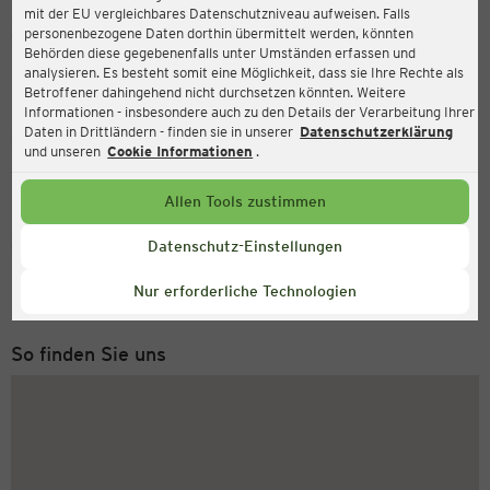
mit der EU vergleichbares Datenschutzniveau aufweisen. Falls
Ernsting's family
personenbezogene Daten dorthin übermittelt werden, könnten
Behörden diese gegebenenfalls unter Umständen erfassen und
Saline 5, 78628 Rottweil
analysieren. Es besteht somit eine Möglichkeit, dass sie Ihre Rechte als
Betroffener dahingehend nicht durchsetzen könnten. Weitere
Informationen - insbesondere auch zu den Details der Verarbeitung Ihrer
Daten in Drittländern - finden sie in unserer
Datenschutzerklärung
Geöffnet
Aktuell:
und unseren
Cookie Informationen
.
Öffnungszeiten heute:
09:00 - 20:00
Allen Tools zustimmen
Service Hotline
Datenschutz-Einstellungen
+43 (0) 1 2675 502
Nur erforderliche Technologien
Montag bis Freitag 8-18 Uhr
So finden Sie uns