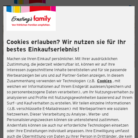
Menü
ießen
ießen
Cookies erlauben? Wir nutzen sie für Ihr
bestes Einkaufserlebnis!
Machen sie Ihren Einkauf persönlicher. Mit Ihrer ausdrücklichen
Zustimmung, die jederzeit widerrufbar ist, können wir auf Ihre
Interessen zugeschnittene Inhalte bereitstellen und für sie passende
en
Werbeanzeigen bei uns und auf Partner-Seiten anzeigen. In diesem
Zusammenhang verwenden wir Technologien (z.B.
Cookies
, mit
ERNSTING'S FAMILY FILIALE
welchen wir Informationen auf Ihrem Endgerät auslesen/speichern und
Saline 5
so personenbezogene Daten verarbeiten), um Ihr Nutzungsverhalten zu
78628 Rottweil
analysieren und Profile mit Nutzungsgewohnheiten basierend auf Ihrem
Surf- und Kaufverhalten zu erstellen. Wir teilen einzelne Informationen
(z.B. verschlüsselte E-Mailadressen) mit Werbepartnern wie sozialen
3,8
ießen
Bewertung:
Netzwerken. Dieser Verarbeitung zu Analyse-, Werbe- und
Personalisierungszwecken können sie untenstehend zustimmen.
STANDORT
SERVICES
SORTIMENT
AKTIONEN
Andernfalls können sie auch nur erforderliche Technologien einsetzen
oder Ihre Einstellungen individuell anpassen. Ihre Einwilligung umfasst
auch die Übermittlung von Daten zu Ihrer Person in Drittländer, die kein