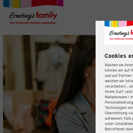
Cookies e
Machen sie Ihren
können wir auf I
und auf Partner
welchen wir Inf
verarbeiten), u
Ihrem Surf- und 
Mailadressen) m
Personalisierun
Technologien ein
Übermittlung von
aufweisen. Fall
unter Umständen 
Betroffener dahi