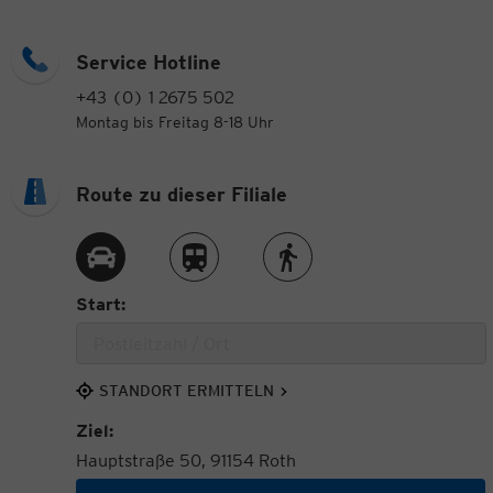
Service Hotline
+43 (0) 1 2675 502
Montag bis Freitag 8-18 Uhr
Route zu dieser Filiale
Route per Auto
Route per Zug
Route zu Fuß
Start:
STANDORT ERMITTELN
Ziel:
Hauptstraße 50, 91154 Roth