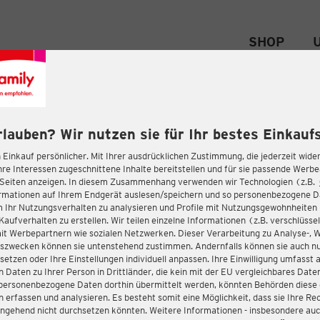
SHOP
rlauben? Wir nutzen sie für Ihr bestes Einkaufs
 Einkauf persönlicher. Mit Ihrer ausdrücklichen Zustimmung, die jederzeit wider
hre Interessen zugeschnittene Inhalte bereitstellen und für sie passende Werb
-Seiten anzeigen. In diesem Zusammenhang verwenden wir Technologien (z.B.
ormationen auf Ihrem Endgerät auslesen/speichern und so personenbezogene 
m Ihr Nutzungsverhalten zu analysieren und Profile mit Nutzungsgewohnheiten 
Kaufverhalten zu erstellen. Wir teilen einzelne Informationen (z.B. verschlüssel
it Werbepartnern wie sozialen Netzwerken. Dieser Verarbeitung zu Analyse-, 
gszwecken können sie untenstehend zustimmen. Andernfalls können sie auch nu
setzen oder Ihre Einstellungen individuell anpassen. Ihre Einwilligung umfasst 
 Daten zu Ihrer Person in Drittländer, die kein mit der EU vergleichbares Dat
s personenbezogene Daten dorthin übermittelt werden, könnten Behörden diese
erfassen und analysieren. Es besteht somit eine Möglichkeit, dass sie Ihre Rec
ngehend nicht durchsetzen könnten. Weitere Informationen - insbesondere auc