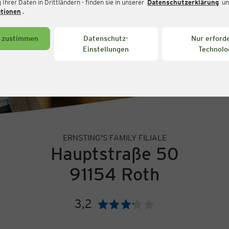
Ihrer Daten in Drittländern - finden sie in unserer
Datenschutzerklärung
un
ationen
.
s zustimmen
Datenschutz-
Nur erforde
Einstellungen
Technolo
ERNSTING'S FAMILY FILIALE
Hauptstraße 50
91154 Roth
3,2
Bewertung: