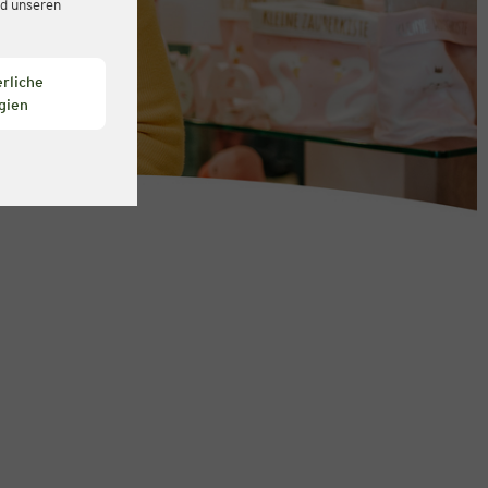
d unseren
rliche
gien