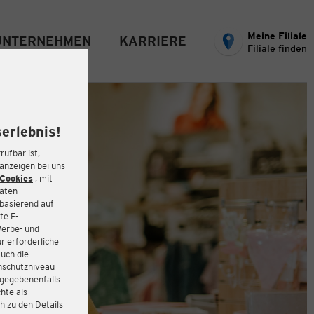
Meine Filiale
UNTERNEHMEN
KARRIERE
Filiale finden
erlebnis!
rufbar ist,
eanzeigen bei uns
Cookies
, mit
Daten
basierend auf
te E-
Werbe- und
r erforderliche
auch die
enschutzniveau
 gegebenenfalls
hte als
h zu den Details