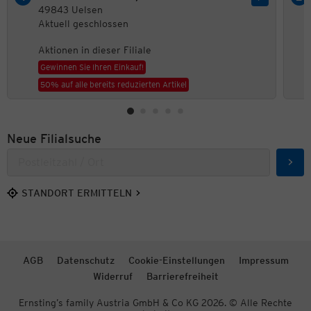
49843 Uelsen
Aktuell geschlossen
Aktionen in dieser Filiale
Gewinnen Sie Ihren Einkauf!
50% auf alle bereits reduzierten Artikel
Neue Filialsuche
Such
STANDORT ERMITTELN
AGB
Datenschutz
Cookie-Einstellungen
Impressum
Widerruf
Barrierefreiheit
Ernsting’s family Austria GmbH & Co KG 2026. © Alle Rechte