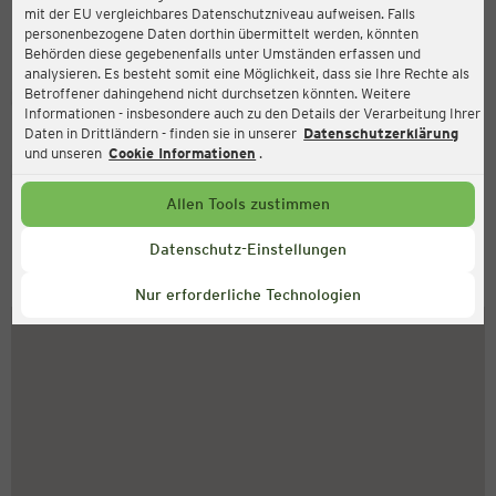
mit der EU vergleichbares Datenschutzniveau aufweisen. Falls
Haarstraat 22, 7462 AP Rijssen-Holten
personenbezogene Daten dorthin übermittelt werden, könnten
Behörden diese gegebenenfalls unter Umständen erfassen und
analysieren. Es besteht somit eine Möglichkeit, dass sie Ihre Rechte als
Betroffener dahingehend nicht durchsetzen könnten. Weitere
Geschlossen
Aktuell:
Informationen - insbesondere auch zu den Details der Verarbeitung Ihrer
Daten in Drittländern - finden sie in unserer
Datenschutzerklärung
und unseren
Cookie Informationen
.
Service Hotline
Allen Tools zustimmen
+43 (0) 1 2675 502
Montag bis Freitag 8-18 Uhr
Datenschutz-Einstellungen
So finden Sie uns
Nur erforderliche Technologien