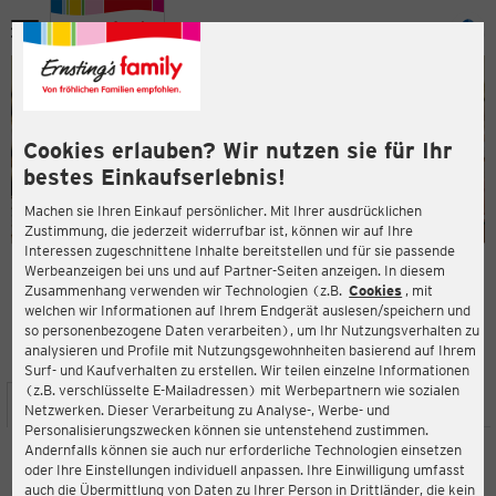
Menü
ießen
ießen
Cookies erlauben? Wir nutzen sie für Ihr
bestes Einkaufserlebnis!
Machen sie Ihren Einkauf persönlicher. Mit Ihrer ausdrücklichen
Zustimmung, die jederzeit widerrufbar ist, können wir auf Ihre
Interessen zugeschnittene Inhalte bereitstellen und für sie passende
en
Werbeanzeigen bei uns und auf Partner-Seiten anzeigen. In diesem
Zusammenhang verwenden wir Technologien (z.B.
Cookies
, mit
ERNSTING'S FAMILY FILIALE
welchen wir Informationen auf Ihrem Endgerät auslesen/speichern und
Haarstraat 22
so personenbezogene Daten verarbeiten), um Ihr Nutzungsverhalten zu
7462 AP Rijssen-Holten
analysieren und Profile mit Nutzungsgewohnheiten basierend auf Ihrem
Surf- und Kaufverhalten zu erstellen. Wir teilen einzelne Informationen
(z.B. verschlüsselte E-Mailadressen) mit Werbepartnern wie sozialen
ießen
STANDORT
SERVICES
SORTIMENT
Netzwerken. Dieser Verarbeitung zu Analyse-, Werbe- und
Personalisierungszwecken können sie untenstehend zustimmen.
Andernfalls können sie auch nur erforderliche Technologien einsetzen
oder Ihre Einstellungen individuell anpassen. Ihre Einwilligung umfasst
Ernsting's family
auch die Übermittlung von Daten zu Ihrer Person in Drittländer, die kein