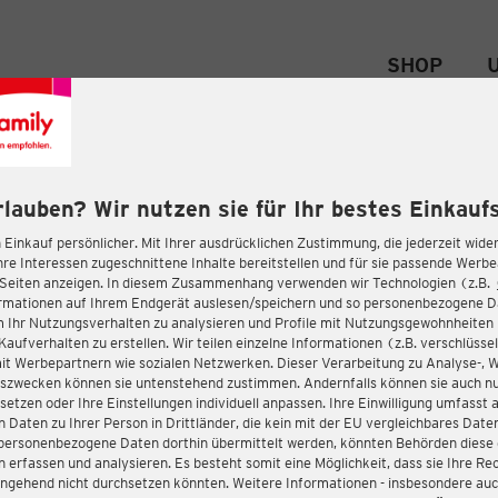
SHOP
rlauben? Wir nutzen sie für Ihr bestes Einkaufs
 Einkauf persönlicher. Mit Ihrer ausdrücklichen Zustimmung, die jederzeit wider
hre Interessen zugeschnittene Inhalte bereitstellen und für sie passende Werb
-Seiten anzeigen. In diesem Zusammenhang verwenden wir Technologien (z.B.
ormationen auf Ihrem Endgerät auslesen/speichern und so personenbezogene 
m Ihr Nutzungsverhalten zu analysieren und Profile mit Nutzungsgewohnheiten 
Kaufverhalten zu erstellen. Wir teilen einzelne Informationen (z.B. verschlüssel
it Werbepartnern wie sozialen Netzwerken. Dieser Verarbeitung zu Analyse-, 
gszwecken können sie untenstehend zustimmen. Andernfalls können sie auch nu
setzen oder Ihre Einstellungen individuell anpassen. Ihre Einwilligung umfasst 
 Daten zu Ihrer Person in Drittländer, die kein mit der EU vergleichbares Dat
s personenbezogene Daten dorthin übermittelt werden, könnten Behörden diese
erfassen und analysieren. Es besteht somit eine Möglichkeit, dass sie Ihre Rec
ngehend nicht durchsetzen könnten. Weitere Informationen - insbesondere auc