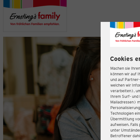
Cookies e
Machen sie Ihren
können wir auf I
und auf Partner
welchen wir Inf
verarbeiten), u
Ihrem Surf- und 
Mailadressen) m
Personalisierun
Technologien ein
Übermittlung von
aufweisen. Fall
unter Umständen 
Betroffener dahi