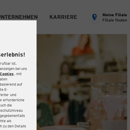
Meine Filiale
UNTERNEHMEN
KARRIERE
Filiale finden
erlebnis!
rufbar ist,
eanzeigen bei uns
Cookies
, mit
Daten
basierend auf
te E-
Werbe- und
r erforderliche
auch die
enschutzniveau
 gegebenenfalls
hte als
h zu den Details