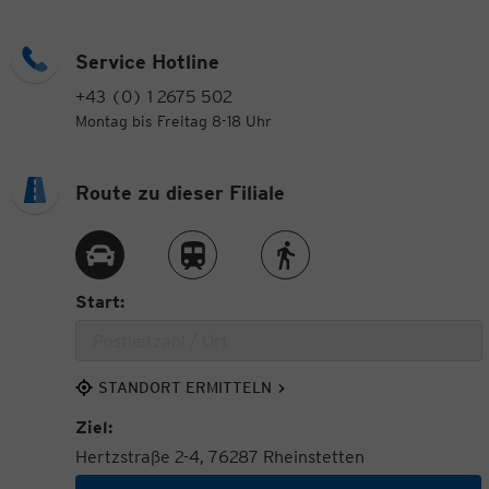
Service Hotline
+43 (0) 1 2675 502
Montag bis Freitag 8-18 Uhr
Route zu dieser Filiale
Route per Auto
Route per Zug
Route zu Fuß
Start:
STANDORT ERMITTELN
Ziel:
Hertzstraße 2-4, 76287 Rheinstetten