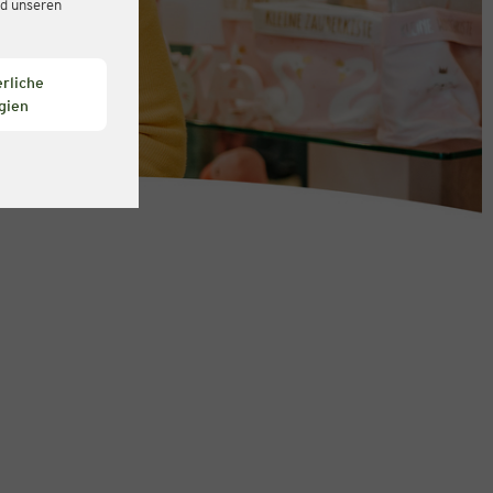
d unseren
rliche
gien