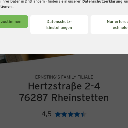
Ihrer Daten in Drittländern - finden sie in unserer
Datenschutzerklärung
un
ationen
.
s zustimmen
Datenschutz-
Nur erforde
Einstellungen
Technolo
ERNSTING'S FAMILY FILIALE
Hertzstraße 2-4
76287 Rheinstetten
4,5
Bewertung: