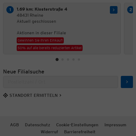
1.69 km: Klosterstraße 4
48431 Rheine
Aktuell geschlossen
Aktionen in dieser Filiale
Gewinnen Sie Ihren Einkauf!
50% auf alle bereits reduzierten Artikel
Neue Filialsuche
Such
STANDORT ERMITTELN
AGB
Datenschutz
Cookie-Einstellungen
Impressum
Widerruf
Barrierefreiheit