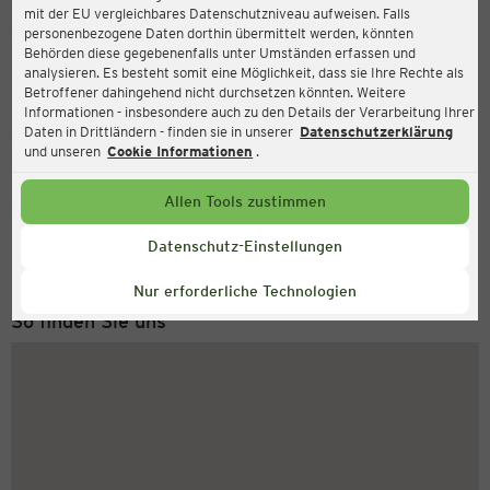
mit der EU vergleichbares Datenschutzniveau aufweisen. Falls
Ernsting's family
personenbezogene Daten dorthin übermittelt werden, könnten
Behörden diese gegebenenfalls unter Umständen erfassen und
Bonifatiusstraße 59, 48429 Rheine
analysieren. Es besteht somit eine Möglichkeit, dass sie Ihre Rechte als
Betroffener dahingehend nicht durchsetzen könnten. Weitere
Informationen - insbesondere auch zu den Details der Verarbeitung Ihrer
Daten in Drittländern - finden sie in unserer
Datenschutzerklärung
Geschlossen
Aktuell:
und unseren
Cookie Informationen
.
Allen Tools zustimmen
Service Hotline
+43 (0) 1 2675 502
Datenschutz-Einstellungen
Montag bis Freitag 8-18 Uhr
Nur erforderliche Technologien
So finden Sie uns