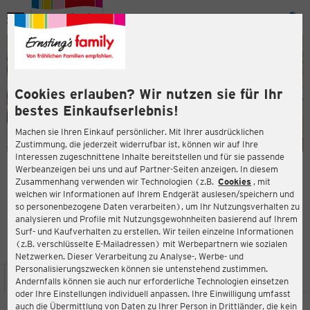
Menü
ießen
ießen
Cookies erlauben? Wir nutzen sie für Ihr
bestes Einkaufserlebnis!
Machen sie Ihren Einkauf persönlicher. Mit Ihrer ausdrücklichen
Zustimmung, die jederzeit widerrufbar ist, können wir auf Ihre
Interessen zugeschnittene Inhalte bereitstellen und für sie passende
en
Werbeanzeigen bei uns und auf Partner-Seiten anzeigen. In diesem
Zusammenhang verwenden wir Technologien (z.B.
Cookies
, mit
ERNSTING'S FAMILY FILIALE
welchen wir Informationen auf Ihrem Endgerät auslesen/speichern und
Bonifatiusstraße 59
so personenbezogene Daten verarbeiten), um Ihr Nutzungsverhalten zu
48429 Rheine
analysieren und Profile mit Nutzungsgewohnheiten basierend auf Ihrem
Surf- und Kaufverhalten zu erstellen. Wir teilen einzelne Informationen
(z.B. verschlüsselte E-Mailadressen) mit Werbepartnern wie sozialen
3,9
ießen
Bewertung:
Netzwerken. Dieser Verarbeitung zu Analyse-, Werbe- und
Personalisierungszwecken können sie untenstehend zustimmen.
STANDORT
SERVICES
SORTIMENT
AKTIONEN
Andernfalls können sie auch nur erforderliche Technologien einsetzen
oder Ihre Einstellungen individuell anpassen. Ihre Einwilligung umfasst
auch die Übermittlung von Daten zu Ihrer Person in Drittländer, die kein