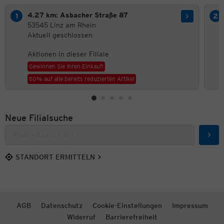
4.27 km: Asbacher Straße 87
53545 Linz am Rhein
Aktuell geschlossen
Aktionen in dieser Filiale
Gewinnen Sie Ihren Einkauf!
50% auf alle bereits reduzierten Artikel
Neue Filialsuche
Such
STANDORT ERMITTELN
AGB
Datenschutz
Cookie-Einstellungen
Impressum
Widerruf
Barrierefreiheit