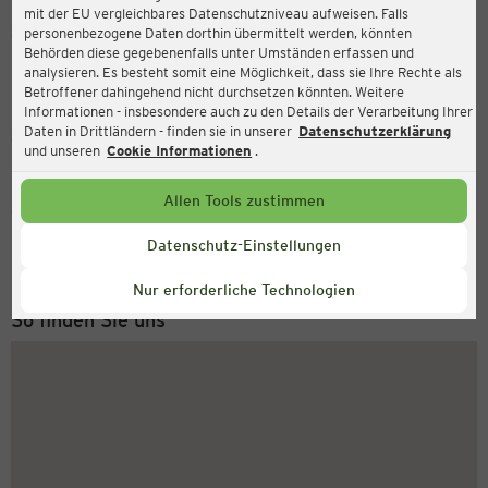
mit der EU vergleichbares Datenschutzniveau aufweisen. Falls
Ernsting's family
personenbezogene Daten dorthin übermittelt werden, könnten
Behörden diese gegebenenfalls unter Umständen erfassen und
Marktstrasse 88, 53424 Remagen
analysieren. Es besteht somit eine Möglichkeit, dass sie Ihre Rechte als
Betroffener dahingehend nicht durchsetzen könnten. Weitere
Informationen - insbesondere auch zu den Details der Verarbeitung Ihrer
Daten in Drittländern - finden sie in unserer
Datenschutzerklärung
Geschlossen
Aktuell:
und unseren
Cookie Informationen
.
Allen Tools zustimmen
Service Hotline
+43 (0) 1 2675 502
Datenschutz-Einstellungen
Montag bis Freitag 8-18 Uhr
Nur erforderliche Technologien
So finden Sie uns