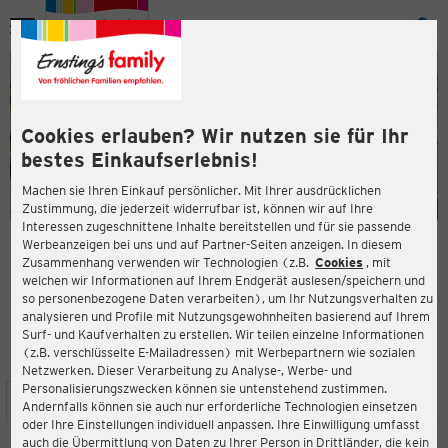
Menü
ießen
ießen
Cookies erlauben? Wir nutzen sie für Ihr
bestes Einkaufserlebnis!
Machen sie Ihren Einkauf persönlicher. Mit Ihrer ausdrücklichen
Zustimmung, die jederzeit widerrufbar ist, können wir auf Ihre
Interessen zugeschnittene Inhalte bereitstellen und für sie passende
en
Werbeanzeigen bei uns und auf Partner-Seiten anzeigen. In diesem
Zusammenhang verwenden wir Technologien (z.B.
Cookies
, mit
ERNSTING'S FAMILY FILIALE
welchen wir Informationen auf Ihrem Endgerät auslesen/speichern und
Marktstrasse 88
so personenbezogene Daten verarbeiten), um Ihr Nutzungsverhalten zu
53424 Remagen
analysieren und Profile mit Nutzungsgewohnheiten basierend auf Ihrem
Surf- und Kaufverhalten zu erstellen. Wir teilen einzelne Informationen
(z.B. verschlüsselte E-Mailadressen) mit Werbepartnern wie sozialen
4,3
ießen
Bewertung:
Netzwerken. Dieser Verarbeitung zu Analyse-, Werbe- und
Personalisierungszwecken können sie untenstehend zustimmen.
STANDORT
SERVICES
SORTIMENT
AKTIONEN
Andernfalls können sie auch nur erforderliche Technologien einsetzen
oder Ihre Einstellungen individuell anpassen. Ihre Einwilligung umfasst
auch die Übermittlung von Daten zu Ihrer Person in Drittländer, die kein