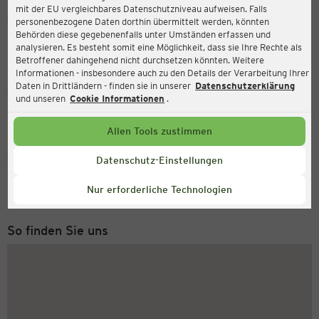
mit der EU vergleichbares Datenschutzniveau aufweisen. Falls
Ernsting's family
personenbezogene Daten dorthin übermittelt werden, könnten
Behörden diese gegebenenfalls unter Umständen erfassen und
Kunibertistraße 26, 45657 Recklinghausen
analysieren. Es besteht somit eine Möglichkeit, dass sie Ihre Rechte als
Betroffener dahingehend nicht durchsetzen könnten. Weitere
Informationen - insbesondere auch zu den Details der Verarbeitung Ihrer
Daten in Drittländern - finden sie in unserer
Datenschutzerklärung
Geöffnet
Aktuell:
und unseren
Cookie Informationen
.
Öffnungszeiten heute:
09:00 - 19:00
Allen Tools zustimmen
Service Hotline
Datenschutz-Einstellungen
+43 (0) 1 2675 502
Nur erforderliche Technologien
Montag bis Freitag 8-18 Uhr
So finden Sie uns