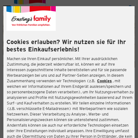
Menü
ießen
ießen
Cookies erlauben? Wir nutzen sie für Ihr
bestes Einkaufserlebnis!
Machen sie Ihren Einkauf persönlicher. Mit Ihrer ausdrücklichen
Zustimmung, die jederzeit widerrufbar ist, können wir auf Ihre
Interessen zugeschnittene Inhalte bereitstellen und für sie passende
en
Werbeanzeigen bei uns und auf Partner-Seiten anzeigen. In diesem
Zusammenhang verwenden wir Technologien (z.B.
Cookies
, mit
ERNSTING'S FAMILY FILIALE
welchen wir Informationen auf Ihrem Endgerät auslesen/speichern und
Kunibertistraße 26
so personenbezogene Daten verarbeiten), um Ihr Nutzungsverhalten zu
45657 Recklinghausen
analysieren und Profile mit Nutzungsgewohnheiten basierend auf Ihrem
Surf- und Kaufverhalten zu erstellen. Wir teilen einzelne Informationen
(z.B. verschlüsselte E-Mailadressen) mit Werbepartnern wie sozialen
4,3
ießen
Bewertung:
Netzwerken. Dieser Verarbeitung zu Analyse-, Werbe- und
Personalisierungszwecken können sie untenstehend zustimmen.
STANDORT
SERVICES
SORTIMENT
AKTIONEN
Andernfalls können sie auch nur erforderliche Technologien einsetzen
oder Ihre Einstellungen individuell anpassen. Ihre Einwilligung umfasst
auch die Übermittlung von Daten zu Ihrer Person in Drittländer, die kein