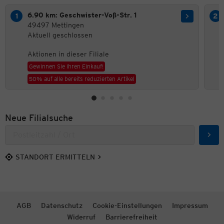
6.90 km: Geschwister-Voß-Str. 1
49497 Mettingen
Aktuell geschlossen
Aktionen in dieser Filiale
Gewinnen Sie Ihren Einkauf!
50% auf alle bereits reduzierten Artikel
Neue Filialsuche
Such
STANDORT ERMITTELN
AGB
Datenschutz
Cookie-Einstellungen
Impressum
Widerruf
Barrierefreiheit