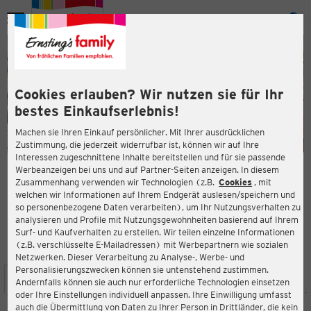
Menü
ießen
ießen
Cookies erlauben? Wir nutzen sie für Ihr
bestes Einkaufserlebnis!
Machen sie Ihren Einkauf persönlicher. Mit Ihrer ausdrücklichen
Zustimmung, die jederzeit widerrufbar ist, können wir auf Ihre
Interessen zugeschnittene Inhalte bereitstellen und für sie passende
en
Werbeanzeigen bei uns und auf Partner-Seiten anzeigen. In diesem
Zusammenhang verwenden wir Technologien (z.B.
Cookies
, mit
ERNSTING'S FAMILY FILIALE
welchen wir Informationen auf Ihrem Endgerät auslesen/speichern und
Wulferkamp 3
so personenbezogene Daten verarbeiten), um Ihr Nutzungsverhalten zu
49509 Recke
analysieren und Profile mit Nutzungsgewohnheiten basierend auf Ihrem
Surf- und Kaufverhalten zu erstellen. Wir teilen einzelne Informationen
(z.B. verschlüsselte E-Mailadressen) mit Werbepartnern wie sozialen
4,0
ießen
Bewertung:
Netzwerken. Dieser Verarbeitung zu Analyse-, Werbe- und
Personalisierungszwecken können sie untenstehend zustimmen.
STANDORT
SERVICES
SORTIMENT
AKTIONEN
Andernfalls können sie auch nur erforderliche Technologien einsetzen
oder Ihre Einstellungen individuell anpassen. Ihre Einwilligung umfasst
auch die Übermittlung von Daten zu Ihrer Person in Drittländer, die kein