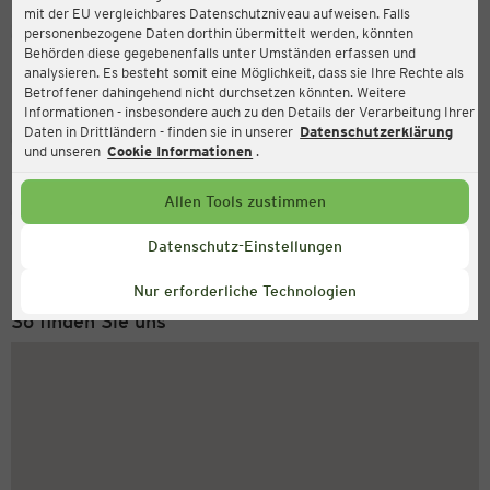
mit der EU vergleichbares Datenschutzniveau aufweisen. Falls
Ernsting's family
personenbezogene Daten dorthin übermittelt werden, könnten
Behörden diese gegebenenfalls unter Umständen erfassen und
Wulferkamp 3, 49509 Recke
analysieren. Es besteht somit eine Möglichkeit, dass sie Ihre Rechte als
Betroffener dahingehend nicht durchsetzen könnten. Weitere
Informationen - insbesondere auch zu den Details der Verarbeitung Ihrer
Daten in Drittländern - finden sie in unserer
Datenschutzerklärung
Geschlossen
Aktuell:
und unseren
Cookie Informationen
.
Allen Tools zustimmen
Service Hotline
+43 (0) 1 2675 502
Datenschutz-Einstellungen
Montag bis Freitag 8-18 Uhr
Nur erforderliche Technologien
So finden Sie uns