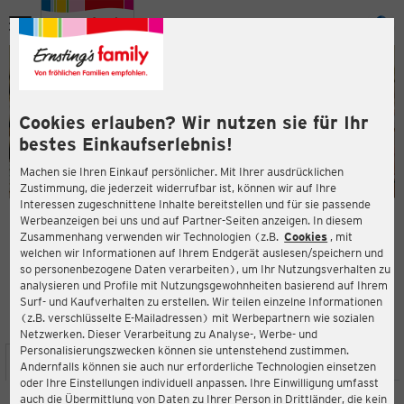
Menü
ießen
ießen
Cookies erlauben? Wir nutzen sie für Ihr
bestes Einkaufserlebnis!
Machen sie Ihren Einkauf persönlicher. Mit Ihrer ausdrücklichen
Zustimmung, die jederzeit widerrufbar ist, können wir auf Ihre
Interessen zugeschnittene Inhalte bereitstellen und für sie passende
en
Werbeanzeigen bei uns und auf Partner-Seiten anzeigen. In diesem
Zusammenhang verwenden wir Technologien (z.B.
Cookies
, mit
ERNSTING'S FAMILY FILIALE
welchen wir Informationen auf Ihrem Endgerät auslesen/speichern und
Weseler Straße 9
so personenbezogene Daten verarbeiten), um Ihr Nutzungsverhalten zu
46348 Raesfeld
analysieren und Profile mit Nutzungsgewohnheiten basierend auf Ihrem
Surf- und Kaufverhalten zu erstellen. Wir teilen einzelne Informationen
(z.B. verschlüsselte E-Mailadressen) mit Werbepartnern wie sozialen
4,4
ießen
Bewertung:
Netzwerken. Dieser Verarbeitung zu Analyse-, Werbe- und
Personalisierungszwecken können sie untenstehend zustimmen.
STANDORT
SERVICES
SORTIMENT
AKTIONEN
Andernfalls können sie auch nur erforderliche Technologien einsetzen
oder Ihre Einstellungen individuell anpassen. Ihre Einwilligung umfasst
auch die Übermittlung von Daten zu Ihrer Person in Drittländer, die kein