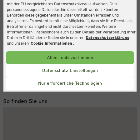
mit der EU vergleichbares Datenschutzniveau aufweisen. Falls
Ernsting's family
personenbezogene Daten dorthin übermittelt werden, könnten
Behörden diese gegebenenfalls unter Umständen erfassen und
Weseler Straße 9, 46348 Raesfeld
analysieren. Es besteht somit eine Möglichkeit, dass sie Ihre Rechte als
Betroffener dahingehend nicht durchsetzen könnten. Weitere
Informationen - insbesondere auch zu den Details der Verarbeitung Ihrer
Daten in Drittländern - finden sie in unserer
Datenschutzerklärung
Geöffnet
Aktuell:
und unseren
Cookie Informationen
.
Öffnungszeiten heute:
09:00 - 18:30
Allen Tools zustimmen
Service Hotline
Datenschutz-Einstellungen
+43 (0) 1 2675 502
Nur erforderliche Technologien
Montag bis Freitag 8-18 Uhr
So finden Sie uns