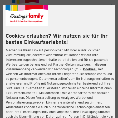
Menü
ießen
ießen
Cookies erlauben? Wir nutzen sie für Ihr
bestes Einkaufserlebnis!
Machen sie Ihren Einkauf persönlicher. Mit Ihrer ausdrücklichen
Zustimmung, die jederzeit widerrufbar ist, können wir auf Ihre
Interessen zugeschnittene Inhalte bereitstellen und für sie passende
en
Werbeanzeigen bei uns und auf Partner-Seiten anzeigen. In diesem
Zusammenhang verwenden wir Technologien (z.B.
Cookies
, mit
ERNSTING'S FAMILY FILIALE
welchen wir Informationen auf Ihrem Endgerät auslesen/speichern und
Breite Straße 25-27
so personenbezogene Daten verarbeiten), um Ihr Nutzungsverhalten zu
14471 Potsdam
analysieren und Profile mit Nutzungsgewohnheiten basierend auf Ihrem
Surf- und Kaufverhalten zu erstellen. Wir teilen einzelne Informationen
(z.B. verschlüsselte E-Mailadressen) mit Werbepartnern wie sozialen
3,8
ießen
Bewertung:
Netzwerken. Dieser Verarbeitung zu Analyse-, Werbe- und
Personalisierungszwecken können sie untenstehend zustimmen.
STANDORT
SERVICES
SORTIMENT
AKTIONEN
Andernfalls können sie auch nur erforderliche Technologien einsetzen
oder Ihre Einstellungen individuell anpassen. Ihre Einwilligung umfasst
auch die Übermittlung von Daten zu Ihrer Person in Drittländer, die kein