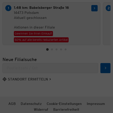
1.48 km: Babelsberger Straße 16
14473 Potsdam
Aktuell geschlossen
Aktionen in dieser Filiale
Gewinnen Sie Ihren Einkauf!
50% auf alle bereits reduzierten Artikel
Neue Filialsuche
Such
STANDORT ERMITTELN
AGB
Datenschutz
Cookie-Einstellungen
Impressum
Widerruf
Barrierefreiheit