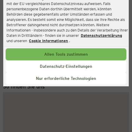
mit der EU vergleichbares Datenschutzniveau aufweisen. Falls
Ernsting's family
personenbezogene Daten dorthin übermittelt werden, könnten
Behörden diese gegebenenfalls unter Umständen erfassen und
Breite Straße 25-27, 14471 Potsdam
analysieren. Es besteht somit eine Möglichkeit, dass sie Ihre Rechte als
Betroffener dahingehend nicht durchsetzen könnten. Weitere
Informationen - insbesondere auch zu den Details der Verarbeitung Ihrer
Daten in Drittländern - finden sie in unserer
Datenschutzerklärung
Geschlossen
Aktuell:
und unseren
Cookie Informationen
.
Allen Tools zustimmen
Service Hotline
+43 (0) 1 2675 502
Datenschutz-Einstellungen
Montag bis Freitag 8-18 Uhr
Nur erforderliche Technologien
So finden Sie uns