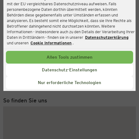
mit der EU vergleichbares Datenschutzniveau aufweisen. Falls
Ernsting's family
personenbezogene Daten dorthin übermittelt werden, könnten
Behörden diese gegebenenfalls unter Umständen erfassen und
Hospitalstraße 4, 01796 Pirna
analysieren. Es besteht somit eine Möglichkeit, dass sie Ihre Rechte als
Betroffener dahingehend nicht durchsetzen könnten. Weitere
Informationen - insbesondere auch zu den Details der Verarbeitung Ihrer
Daten in Drittländern - finden sie in unserer
Datenschutzerklärung
Geöffnet
Aktuell:
und unseren
Cookie Informationen
.
Öffnungszeiten heute:
09:00 - 18:00
Allen Tools zustimmen
Service Hotline
Datenschutz-Einstellungen
+43 (0) 1 2675 502
Nur erforderliche Technologien
Montag bis Freitag 8-18 Uhr
So finden Sie uns