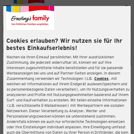
Menü
ießen
ießen
Cookies erlauben? Wir nutzen sie für Ihr
bestes Einkaufserlebnis!
Machen sie Ihren Einkauf persönlicher. Mit Ihrer ausdrücklichen
Zustimmung, die jederzeit widerrufbar ist, können wir auf Ihre
Interessen zugeschnittene Inhalte bereitstellen und für sie passende
en
Werbeanzeigen bei uns und auf Partner-Seiten anzeigen. In diesem
Zusammenhang verwenden wir Technologien (z.B.
Cookies
, mit
ERNSTING'S FAMILY FILIALE
welchen wir Informationen auf Ihrem Endgerät auslesen/speichern und
Hospitalstraße 4
so personenbezogene Daten verarbeiten), um Ihr Nutzungsverhalten zu
01796 Pirna
analysieren und Profile mit Nutzungsgewohnheiten basierend auf Ihrem
Surf- und Kaufverhalten zu erstellen. Wir teilen einzelne Informationen
(z.B. verschlüsselte E-Mailadressen) mit Werbepartnern wie sozialen
4,0
ießen
Bewertung:
Netzwerken. Dieser Verarbeitung zu Analyse-, Werbe- und
Personalisierungszwecken können sie untenstehend zustimmen.
STANDORT
SERVICES
SORTIMENT
AKTIONEN
Andernfalls können sie auch nur erforderliche Technologien einsetzen
oder Ihre Einstellungen individuell anpassen. Ihre Einwilligung umfasst
auch die Übermittlung von Daten zu Ihrer Person in Drittländer, die kein