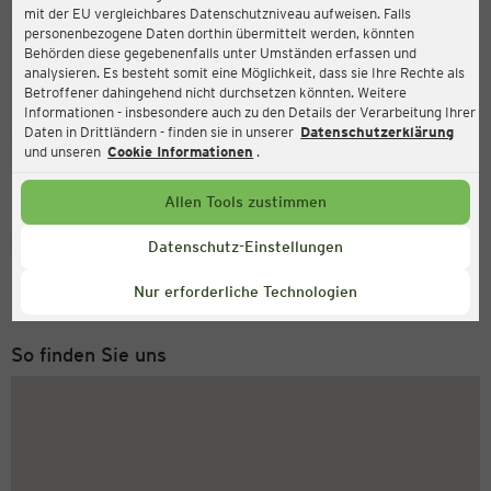
mit der EU vergleichbares Datenschutzniveau aufweisen. Falls
Ernsting's family
personenbezogene Daten dorthin übermittelt werden, könnten
Behörden diese gegebenenfalls unter Umständen erfassen und
Hauptstraße 25, 66953 Pirmasens
analysieren. Es besteht somit eine Möglichkeit, dass sie Ihre Rechte als
Betroffener dahingehend nicht durchsetzen könnten. Weitere
Informationen - insbesondere auch zu den Details der Verarbeitung Ihrer
Daten in Drittländern - finden sie in unserer
Datenschutzerklärung
Geöffnet
Aktuell:
und unseren
Cookie Informationen
.
Öffnungszeiten heute:
09:00 - 18:00
Allen Tools zustimmen
Service Hotline
Datenschutz-Einstellungen
+43 (0) 1 2675 502
Nur erforderliche Technologien
Montag bis Freitag 8-18 Uhr
So finden Sie uns