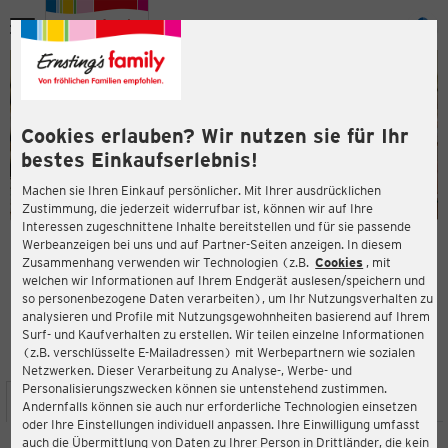
Menü
ießen
ießen
Cookies erlauben? Wir nutzen sie für Ihr
bestes Einkaufserlebnis!
Machen sie Ihren Einkauf persönlicher. Mit Ihrer ausdrücklichen
Zustimmung, die jederzeit widerrufbar ist, können wir auf Ihre
Interessen zugeschnittene Inhalte bereitstellen und für sie passende
en
Werbeanzeigen bei uns und auf Partner-Seiten anzeigen. In diesem
Zusammenhang verwenden wir Technologien (z.B.
Cookies
, mit
ERNSTING'S FAMILY FILIALE
welchen wir Informationen auf Ihrem Endgerät auslesen/speichern und
Hauptstraße 25
so personenbezogene Daten verarbeiten), um Ihr Nutzungsverhalten zu
66953 Pirmasens
analysieren und Profile mit Nutzungsgewohnheiten basierend auf Ihrem
Surf- und Kaufverhalten zu erstellen. Wir teilen einzelne Informationen
(z.B. verschlüsselte E-Mailadressen) mit Werbepartnern wie sozialen
4,3
ießen
Bewertung:
Netzwerken. Dieser Verarbeitung zu Analyse-, Werbe- und
Personalisierungszwecken können sie untenstehend zustimmen.
STANDORT
SERVICES
SORTIMENT
AKTIONEN
Andernfalls können sie auch nur erforderliche Technologien einsetzen
oder Ihre Einstellungen individuell anpassen. Ihre Einwilligung umfasst
auch die Übermittlung von Daten zu Ihrer Person in Drittländer, die kein