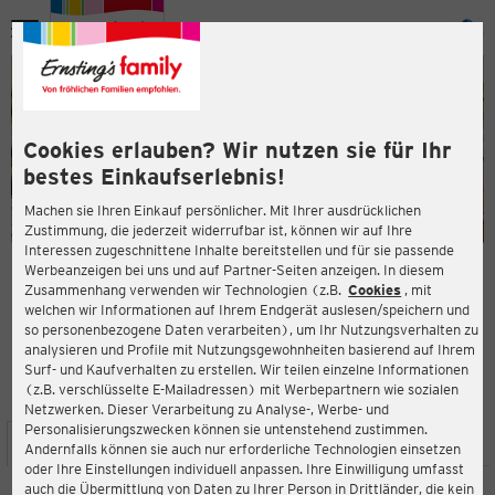
Menü
ießen
ießen
Cookies erlauben? Wir nutzen sie für Ihr
bestes Einkaufserlebnis!
Machen sie Ihren Einkauf persönlicher. Mit Ihrer ausdrücklichen
Zustimmung, die jederzeit widerrufbar ist, können wir auf Ihre
Interessen zugeschnittene Inhalte bereitstellen und für sie passende
en
Werbeanzeigen bei uns und auf Partner-Seiten anzeigen. In diesem
Zusammenhang verwenden wir Technologien (z.B.
Cookies
, mit
ERNSTING'S FAMILY FILIALE
welchen wir Informationen auf Ihrem Endgerät auslesen/speichern und
Herzberger Landstraße 8
so personenbezogene Daten verarbeiten), um Ihr Nutzungsverhalten zu
37520 Osterode am Harz
analysieren und Profile mit Nutzungsgewohnheiten basierend auf Ihrem
Surf- und Kaufverhalten zu erstellen. Wir teilen einzelne Informationen
(z.B. verschlüsselte E-Mailadressen) mit Werbepartnern wie sozialen
5,0
ießen
Bewertung:
Netzwerken. Dieser Verarbeitung zu Analyse-, Werbe- und
Personalisierungszwecken können sie untenstehend zustimmen.
STANDORT
SERVICES
SORTIMENT
AKTIONEN
Andernfalls können sie auch nur erforderliche Technologien einsetzen
oder Ihre Einstellungen individuell anpassen. Ihre Einwilligung umfasst
auch die Übermittlung von Daten zu Ihrer Person in Drittländer, die kein