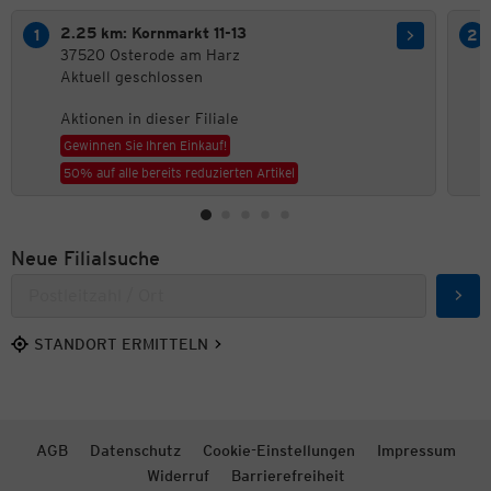
2.25 km: Kornmarkt 11-13
37520 Osterode am Harz
Aktuell geschlossen
Aktionen in dieser Filiale
Gewinnen Sie Ihren Einkauf!
50% auf alle bereits reduzierten Artikel
Neue Filialsuche
Such
STANDORT ERMITTELN
AGB
Datenschutz
Cookie-Einstellungen
Impressum
Widerruf
Barrierefreiheit