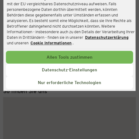
mit der EU vergleichbares Datenschutzniveau aufweisen. Falls
Ernsting's family
personenbezogene Daten dorthin übermittelt werden, könnten
Behörden diese gegebenenfalls unter Umständen erfassen und
Herzberger Landstraße 8, 37520 Osterode am Harz
analysieren. Es besteht somit eine Möglichkeit, dass sie Ihre Rechte als
Betroffener dahingehend nicht durchsetzen könnten. Weitere
Informationen - insbesondere auch zu den Details der Verarbeitung Ihrer
Daten in Drittländern - finden sie in unserer
Datenschutzerklärung
Geschlossen
Aktuell:
und unseren
Cookie Informationen
.
Allen Tools zustimmen
Service Hotline
+43 (0) 1 2675 502
Datenschutz-Einstellungen
Montag bis Freitag 8-18 Uhr
Nur erforderliche Technologien
So finden Sie uns