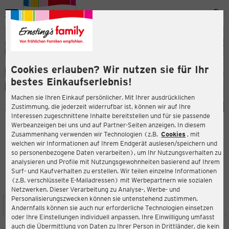
Menü
ießen
ießen
Cookies erlauben? Wir nutzen sie für Ihr
bestes Einkaufserlebnis!
Machen sie Ihren Einkauf persönlicher. Mit Ihrer ausdrücklichen
Zustimmung, die jederzeit widerrufbar ist, können wir auf Ihre
Interessen zugeschnittene Inhalte bereitstellen und für sie passende
en
Werbeanzeigen bei uns und auf Partner-Seiten anzeigen. In diesem
Zusammenhang verwenden wir Technologien (z.B.
Cookies
, mit
ERNSTING'S FAMILY FILIALE
welchen wir Informationen auf Ihrem Endgerät auslesen/speichern und
Kirchenstraße 10a
so personenbezogene Daten verarbeiten), um Ihr Nutzungsverhalten zu
27711 Osterholz-Scharmbeck
analysieren und Profile mit Nutzungsgewohnheiten basierend auf Ihrem
Surf- und Kaufverhalten zu erstellen. Wir teilen einzelne Informationen
(z.B. verschlüsselte E-Mailadressen) mit Werbepartnern wie sozialen
4,4
ießen
Bewertung:
Netzwerken. Dieser Verarbeitung zu Analyse-, Werbe- und
Personalisierungszwecken können sie untenstehend zustimmen.
STANDORT
SERVICES
SORTIMENT
AKTIONEN
Andernfalls können sie auch nur erforderliche Technologien einsetzen
oder Ihre Einstellungen individuell anpassen. Ihre Einwilligung umfasst
auch die Übermittlung von Daten zu Ihrer Person in Drittländer, die kein