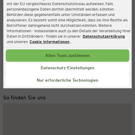
mit der EU vergleichbares Datenschutzniveau aufweisen. Falls
Ernsting's family
personenbezogene Daten dorthin übermittelt werden, könnten
Behörden diese gegebenenfalls unter Umständen erfassen und
Kirchenstraße 10a, 27711 Osterholz-Scharmbeck
analysieren. Es besteht somit eine Möglichkeit, dass sie Ihre Rechte als
Betroffener dahingehend nicht durchsetzen könnten. Weitere
Informationen - insbesondere auch zu den Details der Verarbeitung Ihrer
Daten in Drittländern - finden sie in unserer
Datenschutzerklärung
Geöffnet
Aktuell:
und unseren
Cookie Informationen
.
Öffnungszeiten heute:
09:00 - 18:30
Allen Tools zustimmen
Service Hotline
Datenschutz-Einstellungen
+43 (0) 1 2675 502
Nur erforderliche Technologien
Montag bis Freitag 8-18 Uhr
So finden Sie uns