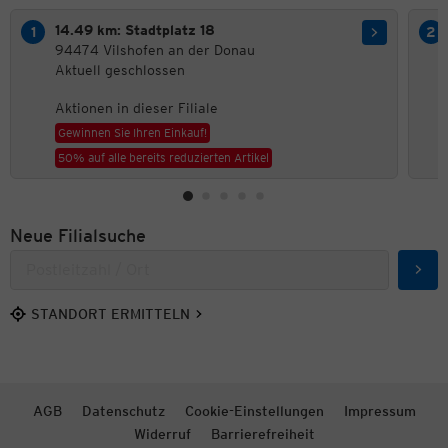
14.49 km: Stadtplatz 18
94474 Vilshofen an der Donau
Aktuell geschlossen
Aktionen in dieser Filiale
Gewinnen Sie Ihren Einkauf!
50% auf alle bereits reduzierten Artikel
Neue Filialsuche
Such
STANDORT ERMITTELN
AGB
Datenschutz
Cookie-Einstellungen
Impressum
Widerruf
Barrierefreiheit