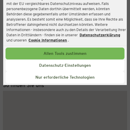
mit der EU vergleichbares Datenschutzniveau aufweisen. Falls
Ernsting's family
personenbezogene Daten dorthin übermittelt werden, könnten
Behörden diese gegebenenfalls unter Umständen erfassen und
Stadtplatz 6, 94486 Osterhofen
analysieren. Es besteht somit eine Möglichkeit, dass sie Ihre Rechte als
Betroffener dahingehend nicht durchsetzen könnten. Weitere
Informationen - insbesondere auch zu den Details der Verarbeitung Ihrer
Daten in Drittländern - finden sie in unserer
Datenschutzerklärung
Geschlossen
Aktuell:
und unseren
Cookie Informationen
.
Allen Tools zustimmen
Service Hotline
+43 (0) 1 2675 502
Datenschutz-Einstellungen
Montag bis Freitag 8-18 Uhr
Nur erforderliche Technologien
So finden Sie uns