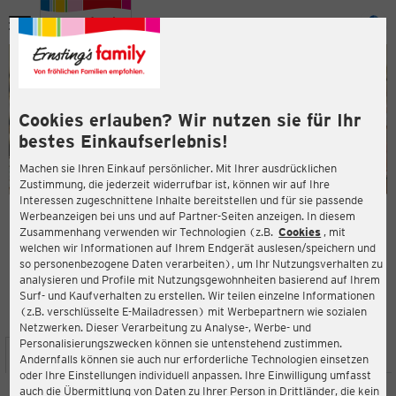
Menü
ießen
ießen
Cookies erlauben? Wir nutzen sie für Ihr
bestes Einkaufserlebnis!
Machen sie Ihren Einkauf persönlicher. Mit Ihrer ausdrücklichen
Zustimmung, die jederzeit widerrufbar ist, können wir auf Ihre
Interessen zugeschnittene Inhalte bereitstellen und für sie passende
en
Werbeanzeigen bei uns und auf Partner-Seiten anzeigen. In diesem
Zusammenhang verwenden wir Technologien (z.B.
Cookies
, mit
ERNSTING'S FAMILY FILIALE
welchen wir Informationen auf Ihrem Endgerät auslesen/speichern und
Stadtplatz 6
so personenbezogene Daten verarbeiten), um Ihr Nutzungsverhalten zu
94486 Osterhofen
analysieren und Profile mit Nutzungsgewohnheiten basierend auf Ihrem
Surf- und Kaufverhalten zu erstellen. Wir teilen einzelne Informationen
(z.B. verschlüsselte E-Mailadressen) mit Werbepartnern wie sozialen
4,3
ießen
Bewertung:
Netzwerken. Dieser Verarbeitung zu Analyse-, Werbe- und
Personalisierungszwecken können sie untenstehend zustimmen.
STANDORT
SERVICES
SORTIMENT
AKTIONEN
Andernfalls können sie auch nur erforderliche Technologien einsetzen
oder Ihre Einstellungen individuell anpassen. Ihre Einwilligung umfasst
auch die Übermittlung von Daten zu Ihrer Person in Drittländer, die kein